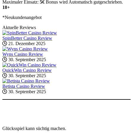
Maximaler Einsatz:
5€
Bonus wird Automatisch gutgeschrieben.
18+
*Neukundenangebot
Aktuelle Reviews
SpinBetter Casino Review
21. Dezember 2025
Wyns Casino Review
30. September 2025
QuickWin Casino Review
30. September 2025
Betista Casino Review
30. September 2025
Glücksspiel kann süchtig machen.