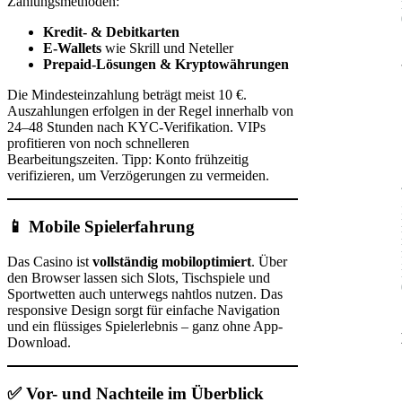
Zahlungsmethoden:
Kredit- & Debitkarten
E-Wallets
wie Skrill und Neteller
Prepaid-Lösungen & Kryptowährungen
Die Mindesteinzahlung beträgt meist 10 €.
Auszahlungen erfolgen in der Regel innerhalb von
24–48 Stunden nach KYC-Verifikation. VIPs
profitieren von noch schnelleren
Bearbeitungszeiten. Tipp: Konto frühzeitig
verifizieren, um Verzögerungen zu vermeiden.
📱
Mobile Spielerfahrung
Das Casino ist
vollständig mobiloptimiert
. Über
den Browser lassen sich Slots, Tischspiele und
Sportwetten auch unterwegs nahtlos nutzen. Das
responsive Design sorgt für einfache Navigation
und ein flüssiges Spielerlebnis – ganz ohne App-
Download.
✅
Vor- und Nachteile im Überblick