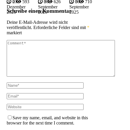
21.
0
593
30.
0
626
30.
0
710
Dezember
September
September
Schreibe einen Kommentar
2025
2025
2025
Deine E-Mail-Adresse wird nicht
veröffentlicht.
Erforderliche Felder sind mit
*
markiert
Save my name, email, and website in this
browser for the next time I comment.