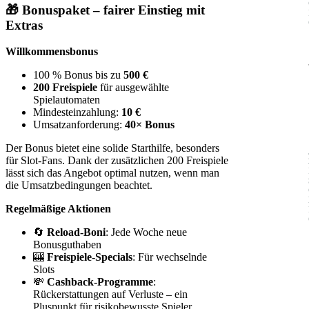
🎁
Bonuspaket – fairer Einstieg mit
Extras
Willkommensbonus
100 % Bonus bis zu
500 €
200 Freispiele
für ausgewählte
Spielautomaten
Mindesteinzahlung:
10 €
Umsatzanforderung:
40× Bonus
Der Bonus bietet eine solide Starthilfe, besonders
für Slot-Fans. Dank der zusätzlichen 200 Freispiele
lässt sich das Angebot optimal nutzen, wenn man
die Umsatzbedingungen beachtet.
Regelmäßige Aktionen
🔄
Reload-Boni
: Jede Woche neue
Bonusguthaben
🎰
Freispiele-Specials
: Für wechselnde
Slots
💸
Cashback-Programme
:
Rückerstattungen auf Verluste – ein
Pluspunkt für risikobewusste Spieler