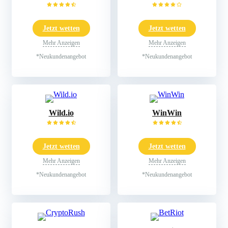
Jetzt wetten
Jetzt wetten
Mehr Anzeigen
Mehr Anzeigen
*Neukundenangebot
*Neukundenangebot
Wild.io
WinWin
Jetzt wetten
Jetzt wetten
Mehr Anzeigen
Mehr Anzeigen
*Neukundenangebot
*Neukundenangebot