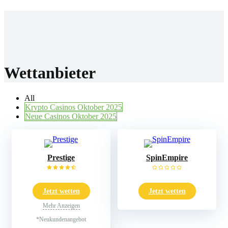
Home
Wettanbieter
Bonis
News
Wettanbieter
All
Krypto Casinos Oktober 2025
Neue Casinos Oktober 2025
Prestige
SpinEmpire
Jetzt wetten
Jetzt wetten
Mehr Anzeigen
*Neukundenangebot