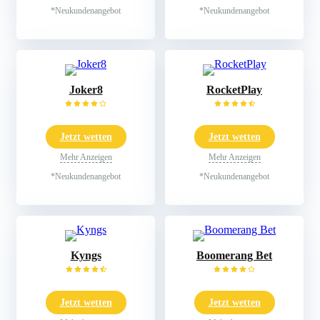
*Neukundenangebot
*Neukundenangebot
Joker8
RocketPlay
Jetzt wetten
Jetzt wetten
Mehr Anzeigen
Mehr Anzeigen
*Neukundenangebot
*Neukundenangebot
Kyngs
Boomerang Bet
Jetzt wetten
Jetzt wetten