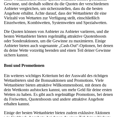
Gewinne, und deshalb solltest du die Quoten der verschiedenen
Anbieter vergleichen, um sicherzustellen, dass du die besten
Angebote erhältst. Achte darauf, dass der Wettanbieter dir eine
Vielzahl von Wettarten zur Verfügung stellt, einschließlich
Einzelwetten, Kombiwetten, Systemwetten und Spezialwetten.
Die Quoten können von Anbieter zu Anbieter variieren, und die
besten Wettanbieter bieten regelmäßig attraktive Quotenboosts
oder Sonderaktionen, um die Gewinne zu maximieren. Einige
Anbieter bieten auch sogenannte „Cash-Out“-Optionen, bei denen
du deine Wette vorzeitig beenden und einen Teil deiner Gewinne
sichern kannst.
Boni und Promotionen
Ein weiteres wichtiges Kriterium bei der Auswahl des richtigen
Wettanbieters sind die Bonusaktionen und Promotions. Viele
Wettanbieter bieten attraktive Willkommensboni, mit denen du
dein Wettkonto aufstocken kannst, um mehr Geld für deine ersten
Wetten zu haben. Es gibt auch regelmäßige Promotions, bei denen
du Freiwetten, Quotenboosts und andere attraktive Angebote
erhalten kannst.
Einige der besten Wettanbieter bieten zudem exklusive Aktionen