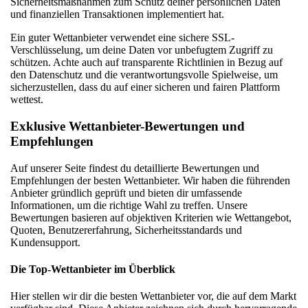
Sicherheitsmaßnahmen zum Schutz deiner persönlichen Daten
und finanziellen Transaktionen implementiert hat.
Ein guter Wettanbieter verwendet eine sichere SSL-
Verschlüsselung, um deine Daten vor unbefugtem Zugriff zu
schützen. Achte auch auf transparente Richtlinien in Bezug auf
den Datenschutz und die verantwortungsvolle Spielweise, um
sicherzustellen, dass du auf einer sicheren und fairen Plattform
wettest.
Exklusive Wettanbieter-Bewertungen und
Empfehlungen
Auf unserer Seite findest du detaillierte Bewertungen und
Empfehlungen der besten Wettanbieter. Wir haben die führenden
Anbieter gründlich geprüft und bieten dir umfassende
Informationen, um die richtige Wahl zu treffen. Unsere
Bewertungen basieren auf objektiven Kriterien wie Wettangebot,
Quoten, Benutzererfahrung, Sicherheitsstandards und
Kundensupport.
Die Top-Wettanbieter im Überblick
Hier stellen wir dir die besten Wettanbieter vor, die auf dem Markt