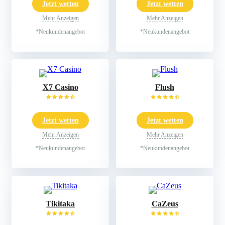
Jetzt wetten
Jetzt wetten
Mehr Anzeigen
Mehr Anzeigen
*Neukundenangebot
*Neukundenangebot
X7 Casino
Flush
Jetzt wetten
Jetzt wetten
Mehr Anzeigen
Mehr Anzeigen
*Neukundenangebot
*Neukundenangebot
Tikitaka
CaZeus