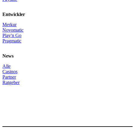
Entwickler
Merkur
Novomatic
Play'n Go
Pragmatic
News
Alle
Casinos
Partner
Ratgeber