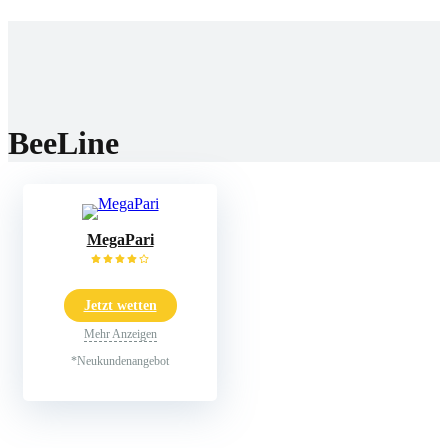
Home
Wettanbieter
Bonis
News
BeeLine
MegaPari
Jetzt wetten
Mehr Anzeigen
*Neukundenangebot