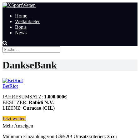
Home
Wettanbieter
Bonis
News
DankseBank
BetRiot
JAHRESUMSATZ:
1.000.000€
BESITZER:
Rabidi N.V.
LIZENZ:
Curacao (CIL)
Jetzt wetten
Mehr Anzeigen
Minimum Einzahlung von €/$/£20! Umsatzkriterien:
35x
/