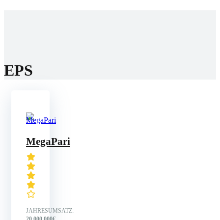
Home
Wettanbieter
Bonis
News
EPS
MegaPari
JAHRESUMSATZ:
20.000.000€