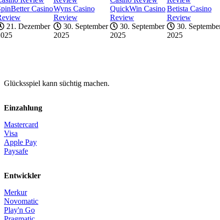
pinBetter Casino
Wyns Casino
QuickWin Casino
Betista Casino
Review
Review
Review
Review
21. Dezember
30. September
30. September
30. Septembe
2025
2025
2025
2025
Glücksspiel kann süchtig machen.
Einzahlung
Mastercard
Visa
Apple Pay
Paysafe
Entwickler
Merkur
Novomatic
Play'n Go
Pragmatic