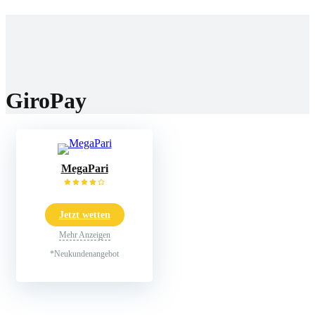
Home
Wettanbieter
Bonis
News
GiroPay
MegaPari
Jetzt wetten
Mehr Anzeigen
*Neukundenangebot