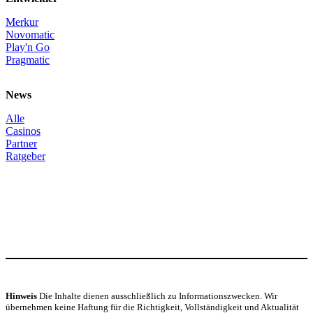
Merkur
Novomatic
Play'n Go
Pragmatic
News
Alle
Casinos
Partner
Ratgeber
Hinweis
Die Inhalte dienen ausschließlich zu Informationszwecken. Wir
übernehmen keine Haftung für die Richtigkeit, Vollständigkeit und Aktualität