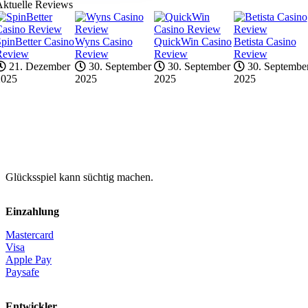
Aktuelle Reviews
pinBetter Casino
Wyns Casino
QuickWin Casino
Betista Casino
Review
Review
Review
Review
21. Dezember
30. September
30. September
30. Septembe
2025
2025
2025
2025
Glücksspiel kann süchtig machen.
Einzahlung
Mastercard
Visa
Apple Pay
Paysafe
Entwickler