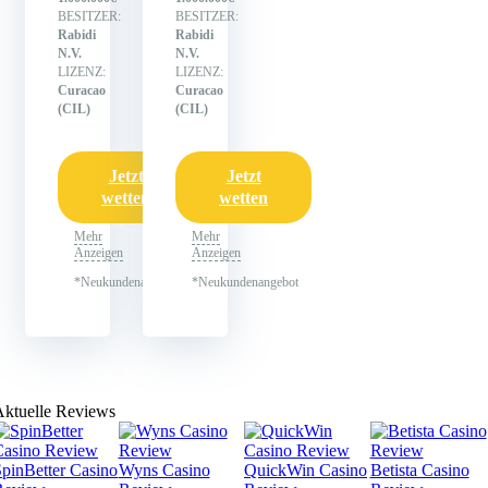
BESITZER:
BESITZER:
Rabidi
Rabidi
N.V.
N.V.
LIZENZ:
LIZENZ:
Curacao
Curacao
(CIL)
(CIL)
Jetzt
Jetzt
wetten
wetten
Mehr
Mehr
Anzeigen
Anzeigen
*Neukundenangebot
*Neukundenangebot
Aktuelle Reviews
pinBetter Casino
Wyns Casino
QuickWin Casino
Betista Casino