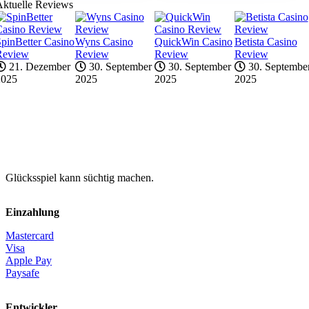
Aktuelle Reviews
pinBetter Casino
Wyns Casino
QuickWin Casino
Betista Casino
Review
Review
Review
Review
21. Dezember
30. September
30. September
30. Septembe
2025
2025
2025
2025
Glücksspiel kann süchtig machen.
Einzahlung
Mastercard
Visa
Apple Pay
Paysafe
Entwickler