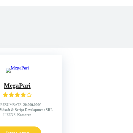
er
MegaPari
HRESUMSATZ:
20.000.000€
Vdsoft & Script Development SRL
LIZENZ:
Komoren