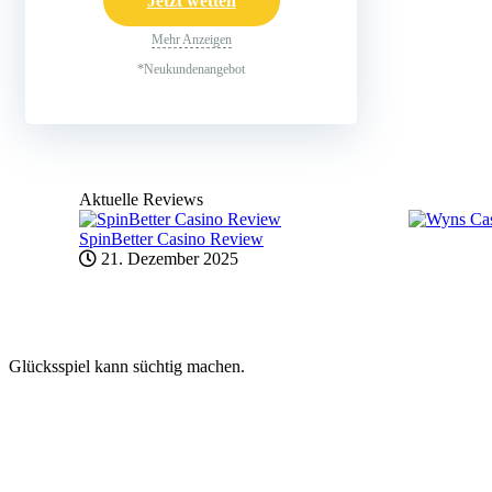
Jetzt wetten
Mehr Anzeigen
*Neukundenangebot
Aktuelle Reviews
SpinBetter Casino Review
21. Dezember 2025
Glücksspiel kann süchtig machen.