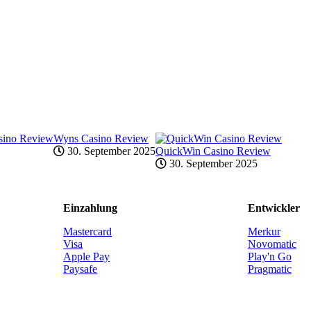
Wyns Casino Review
30. September 2025
QuickWin Casino Review
30. September 2025
Einzahlung
Entwickler
Mastercard
Merkur
Visa
Novomatic
Apple Pay
Play'n Go
Paysafe
Pragmatic