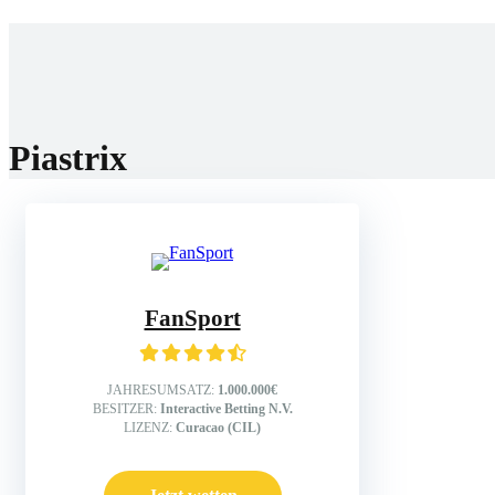
Home
Wettanbiet
Bonis
News
Piastrix
FanSport
JAHRESUMSATZ:
1.000.000€
BESITZER:
Interactive Betting N.V.
LIZENZ:
Curacao (CIL)