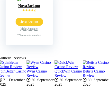
NovaJackpot
Jetzt wetten
Mehr Anzeigen
*Neukundenangebot
Aktuelle Reviews
pinBetter Casino
Wyns Casino
QuickWin Casino
Betista Casino
Review
Review
Review
Review
21. Dezember
30. September
30. September
30. Septembe
2025
2025
2025
2025