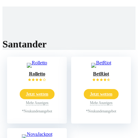
Home
Wettanbieter
Bonis
News
Santander
Rolletto
BetRiot
Jetzt wetten
Jetzt wetten
Mehr Anzeigen
Mehr Anzeigen
*Neukundenangebot
*Neukundenangebot