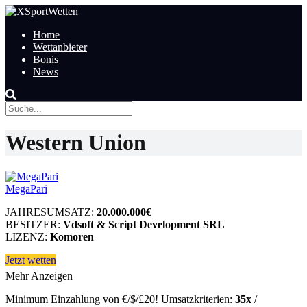
Home
Wettanbieter
Bonis
News
Western Union
MegaPari
JAHRESUMSATZ:
20.000.000€
BESITZER:
Vdsoft & Script Development SRL
LIZENZ:
Komoren
Jetzt wetten
Mehr Anzeigen
Minimum Einzahlung von €/$/£20! Umsatzkriterien:
35x
/