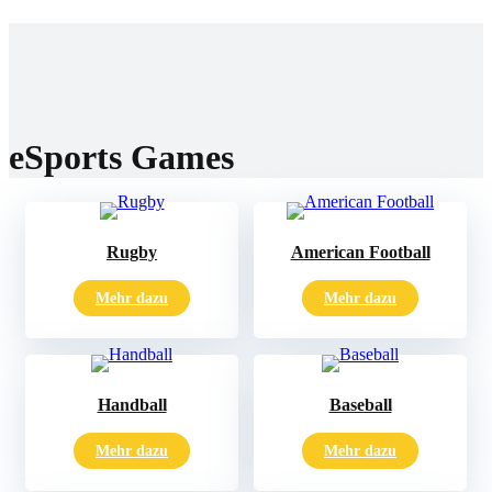
Home
Wettanbieter
Bonis
News
eSports Games
Rugby
American Football
Mehr dazu
Mehr dazu
Handball
Baseball
Mehr dazu
Mehr dazu