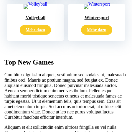
Volleyball
Wintersport
Mehr dazu
Mehr dazu
Top New Games
Curabitur dignissim aliquet, vestibulum sed sodales ut, malesuada
finibus orci. Mauris ac pretium magna, sed feugiat ex. Donec
aliquam euismod fringilla. Donec pulvinar malesuada auctor.
Aenean semper dictum enim nec vestibulum. Pellentesque
habitant morbi tristique senectus et netus et malesuada fames ac
turpis egestas. Ut ut elementum felis, quis tempus sem. Cras sit
amet elementum turpis. Sed accumsan tortor erat, at ultrices elit
condimentum vitae. Donec ut leo nec purus volutpat luctus.
Curabitur faucibus efficitur interdum.
Aliquam et elit sollicitudin enim ultrices fringilla eu vel nulla.