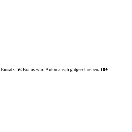
 Einsatz:
5€
Bonus wird Automatisch gutgeschrieben.
18+