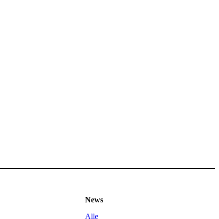
News
Alle