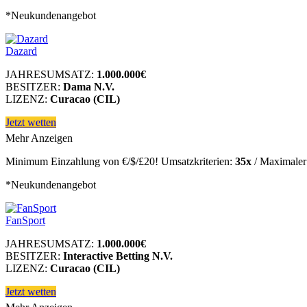
*Neukundenangebot
Dazard
JAHRESUMSATZ:
1.000.000€
BESITZER:
Dama N.V.
LIZENZ:
Curacao (CIL)
Jetzt wetten
Mehr Anzeigen
Minimum Einzahlung von €/$/£20! Umsatzkriterien:
35x
/ Maximaler
*Neukundenangebot
FanSport
JAHRESUMSATZ:
1.000.000€
BESITZER:
Interactive Betting N.V.
LIZENZ:
Curacao (CIL)
Jetzt wetten