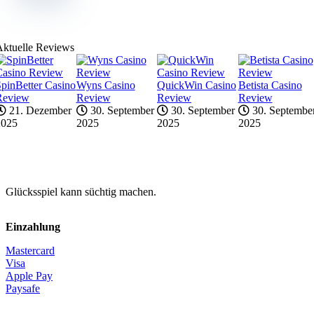
Aktuelle Reviews
pinBetter Casino
Wyns Casino
QuickWin Casino
Betista Casino
Review
Review
Review
Review
21. Dezember
30. September
30. September
30. Septembe
2025
2025
2025
2025
Glücksspiel kann süchtig machen.
Einzahlung
Mastercard
Visa
Apple Pay
Paysafe