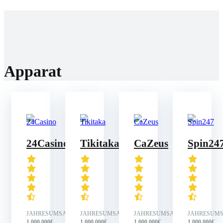
Home
Wettanbieter
Bonis
News
Apparat
24Casino
Tikitaka
CaZeus
Spin24
JAHRESUMSATZ:
JAHRESUMSATZ:
JAHRESUMSATZ:
JAHRESUMS
1.000.000€
1.000.000€
1.000.000€
1.000.000€