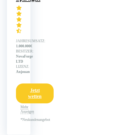
JAHRESUMSATZ:
1.000.000€
BESITZER:
NovaForge
LTD
LIZENZ:
Anjouan
Jetzt
wetten
Mehr
Anzeigen
*Neukundenangebot