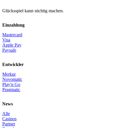
Glücksspiel kann süchtig machen.
Einzahlung
Mastercard
Visa
Apple Pay
Paysafe
Entwickler
Merkur
Novomatic
Play'n Go
Pragmatic
News
Alle
Casinos
Partner