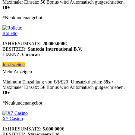
Maximaler Einsatz:
5€
Bonus wird Automatisch gutgeschrieben.
18+
*Neukundenangebot
Rolletto
JAHRESUMSATZ:
20.000.000€
BESITZER:
Santeda International B.V.
LIZENZ:
Curacao
Jetzt wetten
Mehr Anzeigen
Minimum Einzahlung von €/$/£20! Umsatzkriterien:
35x
/
Maximaler Einsatz:
5€
Bonus wird Automatisch gutgeschrieben.
18+
*Neukundenangebot
X7 Casino
JAHRESUMSATZ:
5.000.000€
BESITZER:
Starscream Ltd