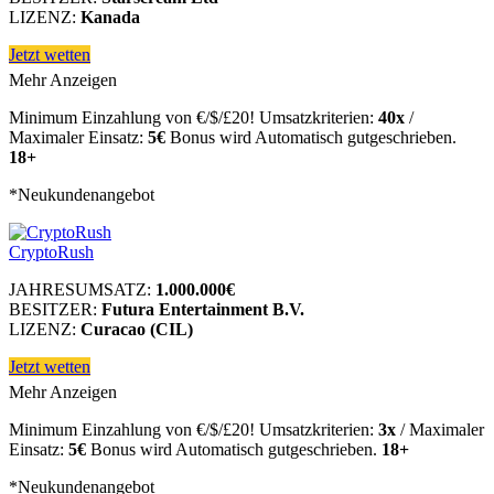
LIZENZ:
Kanada
Jetzt wetten
Mehr Anzeigen
Minimum Einzahlung von €/$/£20! Umsatzkriterien:
40x
/
Maximaler Einsatz:
5€
Bonus wird Automatisch gutgeschrieben.
18+
*Neukundenangebot
CryptoRush
JAHRESUMSATZ:
1.000.000€
BESITZER:
Futura Entertainment B.V.
LIZENZ:
Curacao (CIL)
Jetzt wetten
Mehr Anzeigen
Minimum Einzahlung von €/$/£20! Umsatzkriterien:
3x
/ Maximaler
Einsatz:
5€
Bonus wird Automatisch gutgeschrieben.
18+
*Neukundenangebot