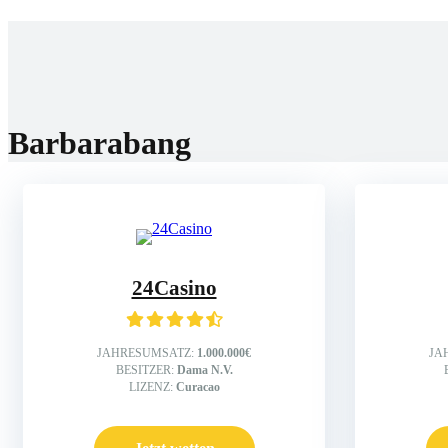
Home
Wettanbiet
Bonis
News
Barbarabang
24Casino
JAHRESUMSATZ:
1.000.000€
JA
BESITZER:
Dama N.V.
LIZENZ:
Curacao