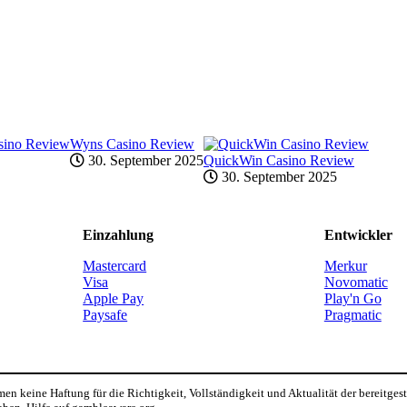
Wyns Casino Review
30. September 2025
QuickWin Casino Review
30. September 2025
Einzahlung
Entwickler
Mastercard
Merkur
Visa
Novomatic
Apple Pay
Play'n Go
Paysafe
Pragmatic
n keine Haftung für die Richtigkeit, Vollständigkeit und Aktualität der bereitges