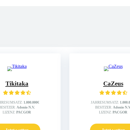
er
Tikitaka
CaZeus
HRESUMSATZ:
1.000.000€
JAHRESUMSATZ:
1.000.
BESITZER:
Adonio N.V.
BESITZER:
Adonio N.V
LIZENZ:
PACGOR
LIZENZ:
PACGOR