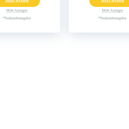
Jetzt wetten
Jetzt wetten
Mehr Anzeigen
Mehr Anzeigen
*Neukundenangebot
*Neukundenangebot