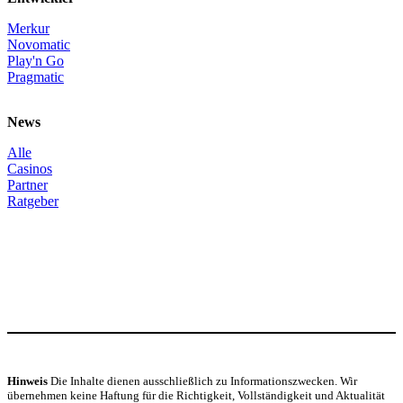
Merkur
Novomatic
Play'n Go
Pragmatic
News
Alle
Casinos
Partner
Ratgeber
Hinweis
Die Inhalte dienen ausschließlich zu Informationszwecken. Wir
übernehmen keine Haftung für die Richtigkeit, Vollständigkeit und Aktualität