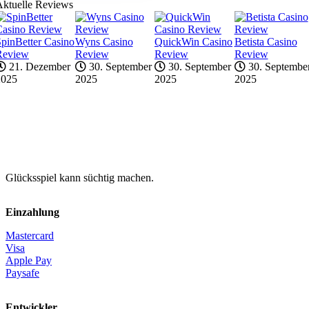
Aktuelle Reviews
pinBetter Casino
Wyns Casino
QuickWin Casino
Betista Casino
Review
Review
Review
Review
21. Dezember
30. September
30. September
30. Septembe
2025
2025
2025
2025
Glücksspiel kann süchtig machen.
Einzahlung
Mastercard
Visa
Apple Pay
Paysafe
Entwickler