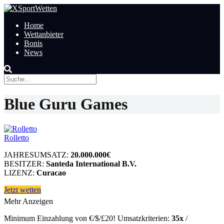
Home
Wettanbieter
Bonis
News
Blue Guru Games
Rolletto
JAHRESUMSATZ:
20.000.000€
BESITZER:
Santeda International B.V.
LIZENZ:
Curacao
Jetzt wetten
Mehr Anzeigen
Minimum Einzahlung von €/$/£20! Umsatzkriterien:
35x
/