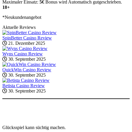
Maximaler Einsatz:
5€
Bonus wird Automatisch gutgeschrieben.
18+
*Neukundenangebot
Aktuelle Reviews
SpinBetter Casino Review
21. Dezember 2025
Wyns Casino Review
30. September 2025
QuickWin Casino Review
30. September 2025
Betista Casino Review
30. September 2025
Glücksspiel kann süchtig machen.