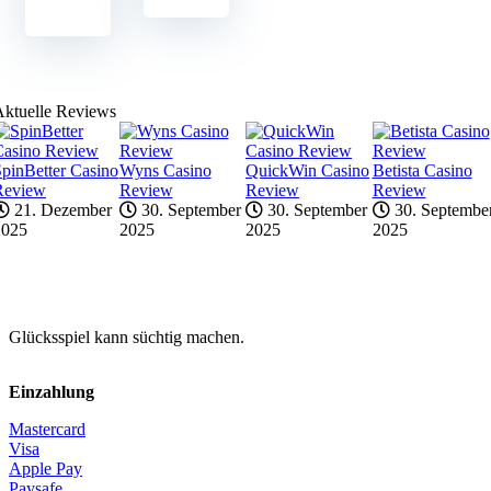
Aktuelle Reviews
pinBetter Casino
Wyns Casino
QuickWin Casino
Betista Casino
Review
Review
Review
Review
21. Dezember
30. September
30. September
30. Septembe
2025
2025
2025
2025
Glücksspiel kann süchtig machen.
Einzahlung
Mastercard
Visa
Apple Pay
Paysafe