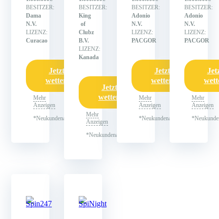
BESITZER:
BESITZER:
BESITZER:
BESITZER:
Dama
King
Adonio
Adonio
N.V.
of
N.V.
N.V.
LIZENZ:
Clubz
LIZENZ:
LIZENZ:
Curacao
B.V.
PACGOR
PACGOR
LIZENZ:
Kanada
Jetzt
Jetzt
Jet
wetten
wetten
wett
Jetzt
wetten
Mehr
Mehr
Mehr
Anzeigen
Anzeigen
Anzeigen
Mehr
*Neukundenangebot
*Neukundenangebot
*Neukunde
Anzeigen
*Neukundenangebot