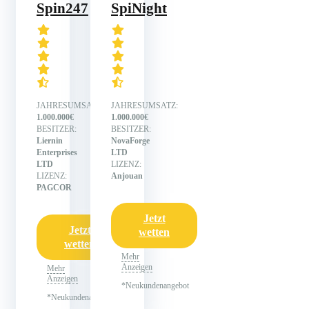
Spin247
SpiNight
JAHRESUMSATZ:
JAHRESUMSATZ:
1.000.000€
1.000.000€
BESITZER:
BESITZER:
Liernin
NovaForge
Enterprises
LTD
LTD
LIZENZ:
LIZENZ:
Anjouan
PAGCOR
Jetzt
Jetzt
wetten
wetten
Mehr
Anzeigen
Mehr
Anzeigen
*Neukundenangebot
*Neukundenangebot