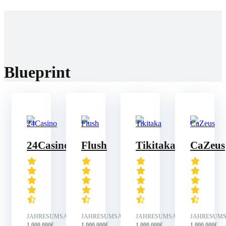
Home
Wettanbieter
Bonis
News
Blueprint
24Casino
Flush
Tikitaka
CaZeus
JAHRESUMSATZ:
JAHRESUMSATZ:
JAHRESUMSATZ:
JAHRESUMS
1.000.000€
1.000.000€
1.000.000€
1.000.000€