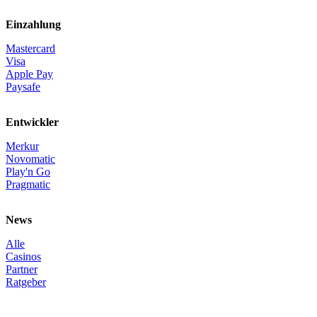
Einzahlung
Mastercard
Visa
Apple Pay
Paysafe
Entwickler
Merkur
Novomatic
Play'n Go
Pragmatic
News
Alle
Casinos
Partner
Ratgeber