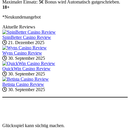
Maximaler Einsatz:
5€
Bonus wird Automatisch gutgeschrieben.
18+
*Neukundenangebot
Aktuelle Reviews
SpinBetter Casino Review
21. Dezember 2025
Wyns Casino Review
30. September 2025
QuickWin Casino Review
30. September 2025
Betista Casino Review
30. September 2025
Glücksspiel kann süchtig machen.