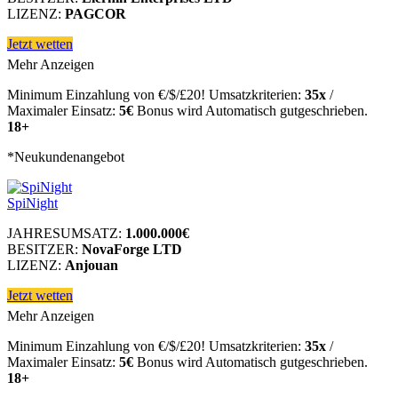
LIZENZ:
PAGCOR
Jetzt wetten
Mehr Anzeigen
Minimum Einzahlung von €/$/£20! Umsatzkriterien:
35x
/
Maximaler Einsatz:
5€
Bonus wird Automatisch gutgeschrieben.
18+
*Neukundenangebot
SpiNight
JAHRESUMSATZ:
1.000.000€
BESITZER:
NovaForge LTD
LIZENZ:
Anjouan
Jetzt wetten
Mehr Anzeigen
Minimum Einzahlung von €/$/£20! Umsatzkriterien:
35x
/
Maximaler Einsatz:
5€
Bonus wird Automatisch gutgeschrieben.
18+