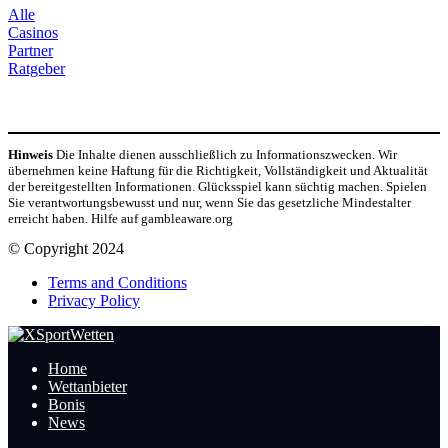
Alle
Casinos
Partner
Ratgeber
Hinweis
Die Inhalte dienen ausschließlich zu Informationszwecken. Wir
übernehmen keine Haftung für die Richtigkeit, Vollständigkeit und Aktualität
der bereitgestellten Informationen. Glücksspiel kann süchtig machen. Spielen
Sie verantwortungsbewusst und nur, wenn Sie das gesetzliche Mindestalter
erreicht haben. Hilfe auf gambleaware.org
© Copyright 2024
Terms and Conditions
Privacy Policy
Home
Wettanbieter
Bonis
News