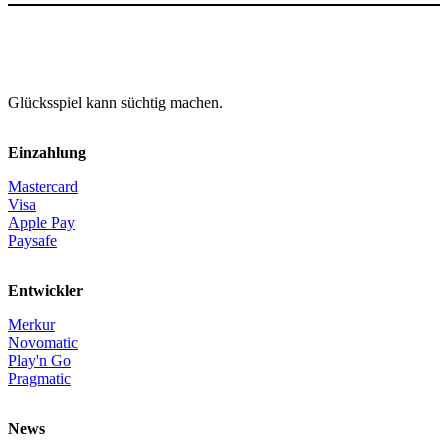
Glücksspiel kann süchtig machen.
Einzahlung
Mastercard
Visa
Apple Pay
Paysafe
Entwickler
Merkur
Novomatic
Play'n Go
Pragmatic
News