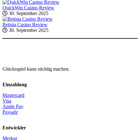
QuickWin Casino Review
30. September 2025
Betista Casino Review
30. September 2025
Glücksspiel kann süchtig machen.
Einzahlung
Mastercard
Visa
Apple Pay
Paysafe
Entwickler
Merkur