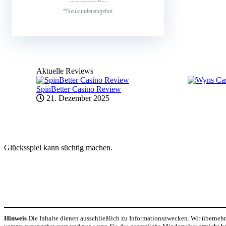
*Neukundenangebot
Aktuelle Reviews
SpinBetter Casino Review
21. Dezember 2025
Glücksspiel kann süchtig machen.
Hinweis
Die Inhalte dienen ausschließlich zu Informationszwecken. Wir übernehme