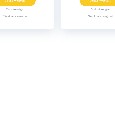
Jetzt wetten
Jetzt wetten
Mehr Anzeigen
Mehr Anzeigen
*Neukundenangebot
*Neukundenangebot