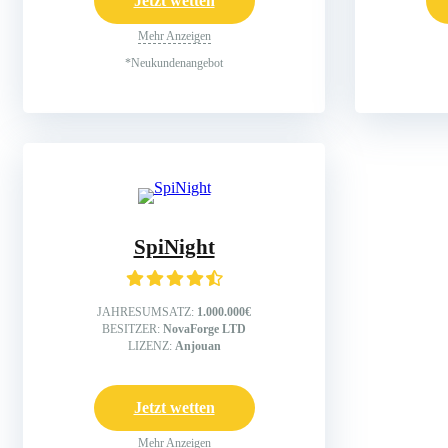
Jetzt wetten
Mehr Anzeigen
*Neukundenangebot
SpiNight
JAHRESUMSATZ:
1.000.000€
BESITZER:
NovaForge LTD
LIZENZ:
Anjouan
Jetzt wetten
Mehr Anzeigen