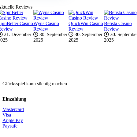
Aktuelle Reviews
pinBetter Casino
Wyns Casino
QuickWin Casino
Betista Casino
Review
Review
Review
Review
21. Dezember
30. September
30. September
30. Septembe
2025
2025
2025
2025
Glücksspiel kann süchtig machen.
Einzahlung
Mastercard
Visa
Apple Pay
Paysafe