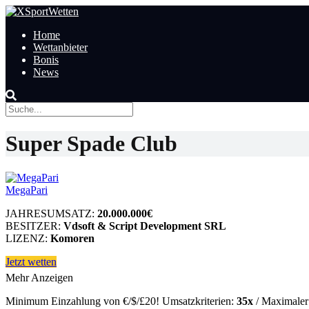
Home
Wettanbieter
Bonis
News
Super Spade Club
MegaPari
JAHRESUMSATZ:
20.000.000€
BESITZER:
Vdsoft & Script Development SRL
LIZENZ:
Komoren
Jetzt wetten
Mehr Anzeigen
Minimum Einzahlung von €/$/£20! Umsatzkriterien:
35x
/ Maximaler