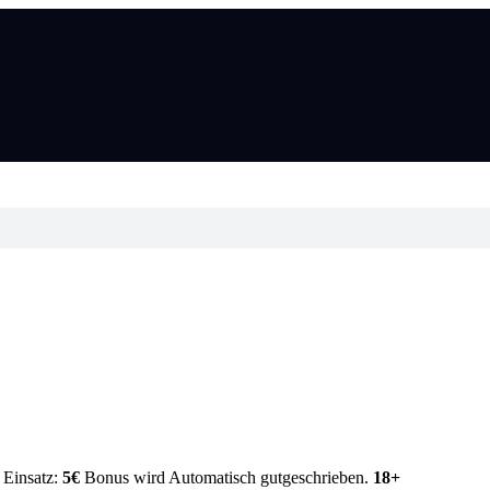
 Einsatz:
5€
Bonus wird Automatisch gutgeschrieben.
18+