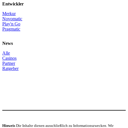
Entwickler
Merkur
Novomatic
Play'n Go
Pragmatic
News
Alle
Casinos
Partner
Ratgeber
Hinweis
Die Inhalte dienen ausschließlich zu Informationszwecken. Wir