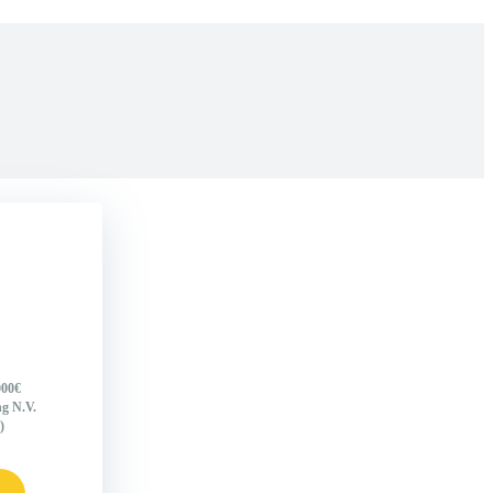
000€
ng N.V.
)