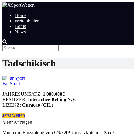
Home
Wettanbieter
Bonis
News
Tadschikisch
FanSport
JAHRESUMSATZ:
1.000.000€
BESITZER:
Interactive Betting N.V.
LIZENZ:
Curacao (CIL)
Jetzt wetten
Mehr Anzeigen
Minimum Einzahlung von €/$/£20! Umsatzkriterien:
35x
/