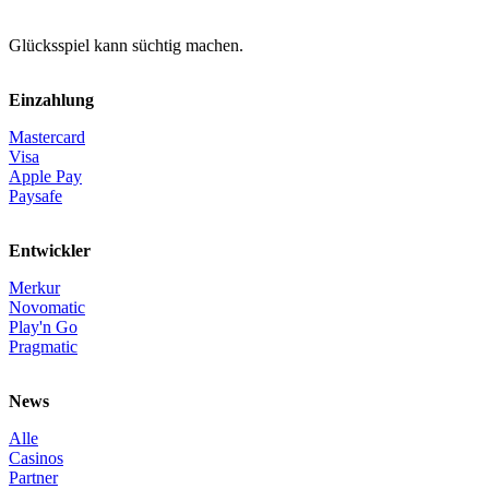
Glücksspiel kann süchtig machen.
Einzahlung
Mastercard
Visa
Apple Pay
Paysafe
Entwickler
Merkur
Novomatic
Play'n Go
Pragmatic
News
Alle
Casinos
Partner