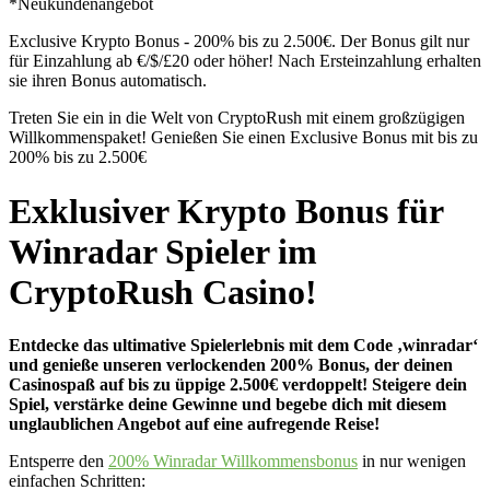
*Neukundenangebot
Exclusive Krypto Bonus - 200% bis zu 2.500€. Der Bonus gilt nur
für Einzahlung ab €/$/£20 oder höher! Nach Ersteinzahlung erhalten
sie ihren Bonus automatisch.
Treten Sie ein in die Welt von CryptoRush mit einem großzügigen
Willkommenspaket! Genießen Sie einen Exclusive Bonus mit bis zu
200% bis zu 2.500€
Exklusiver Krypto Bonus für
Winradar Spieler im
CryptoRush Casino!
Entdecke das ultimative Spielerlebnis mit dem Code ‚winradar‘
und genieße unseren verlockenden 200% Bonus, der deinen
Casinospaß auf bis zu üppige 2.500€ verdoppelt! Steigere dein
Spiel, verstärke deine Gewinne und begebe dich mit diesem
unglaublichen Angebot auf eine aufregende Reise!
Entsperre den
200% Winradar Willkommensbonus
in nur wenigen
einfachen Schritten: