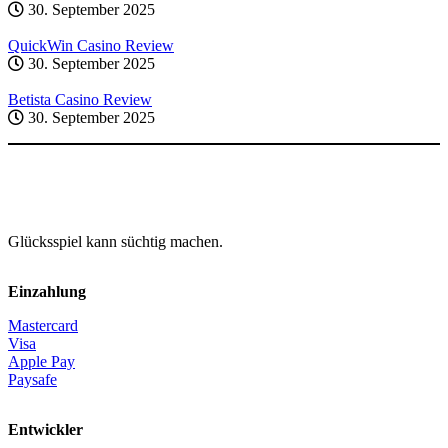
30. September 2025
QuickWin Casino Review
30. September 2025
Betista Casino Review
30. September 2025
Glücksspiel kann süchtig machen.
Einzahlung
Mastercard
Visa
Apple Pay
Paysafe
Entwickler