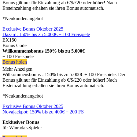
Bonus gilt nur für Einzahlung ab €/$/£20 oder höher! Nach
Ersteinzahlung erhalten sie ihren Bonus automatisch.
*Neukundenangebot
Exclusive Bonus Oktober 2025
Dazard: 150% bis zu 5.000€ + 100 Freispiele
EX150
Bonus Code
Willkommensbonus 150% bis zu 5.000€
+ 100 Freispiele
Bonus holen
Mehr Anzeigen
Willkommensbonus - 150% bis zu 5.000€ + 100 Freispiele. Der
Bonus gilt nur für Einzahlung ab €/$/£20 oder höher! Nach
Ersteinzahlung erhalten sie ihren Bonus automatisch.
*Neukundenangebot
Exclusive Bonus Oktober 2025
Novajackpot: 150% bis zu 400€ + 200 FS
Exklusiver Bonus
für Winradar-Spieler