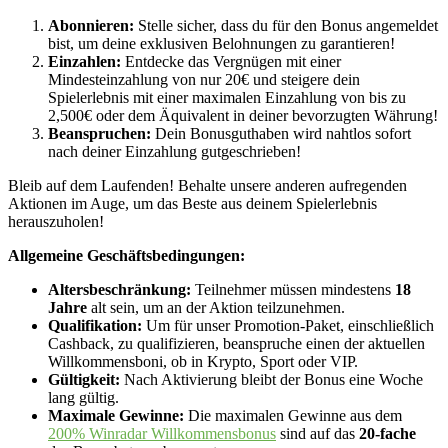
Abonnieren:
Stelle sicher, dass du für den Bonus angemeldet
bist, um deine exklusiven Belohnungen zu garantieren!
Einzahlen:
Entdecke das Vergnügen mit einer
Mindesteinzahlung von nur 20€ und steigere dein
Spielerlebnis mit einer maximalen Einzahlung von bis zu
2,500€ oder dem Äquivalent in deiner bevorzugten Währung!
Beanspruchen:
Dein Bonusguthaben wird nahtlos sofort
nach deiner Einzahlung gutgeschrieben!
Bleib auf dem Laufenden! Behalte unsere anderen aufregenden
Aktionen im Auge, um das Beste aus deinem Spielerlebnis
herauszuholen!
Allgemeine Geschäftsbedingungen:
Altersbeschränkung:
Teilnehmer müssen mindestens
18
Jahre
alt sein, um an der Aktion teilzunehmen.
Qualifikation:
Um für unser Promotion-Paket, einschließlich
Cashback, zu qualifizieren, beanspruche einen der aktuellen
Willkommensboni, ob in Krypto, Sport oder VIP.
Gültigkeit:
Nach Aktivierung bleibt der Bonus eine Woche
lang gültig.
Maximale Gewinne:
Die maximalen Gewinne aus dem
200% Winradar Willkommensbonus
sind auf das
20-fache