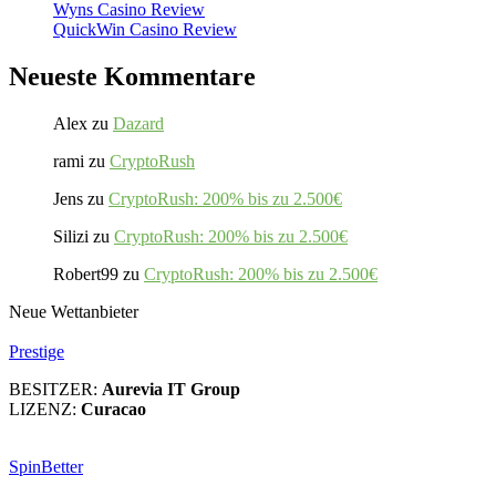
Wyns Casino Review
QuickWin Casino Review
Neueste Kommentare
Alex
zu
Dazard
rami
zu
CryptoRush
Jens
zu
CryptoRush: 200% bis zu 2.500€
Silizi
zu
CryptoRush: 200% bis zu 2.500€
Robert99
zu
CryptoRush: 200% bis zu 2.500€
Neue Wettanbieter
Prestige
BESITZER:
Aurevia IT Group
LIZENZ:
Curacao
SpinBetter