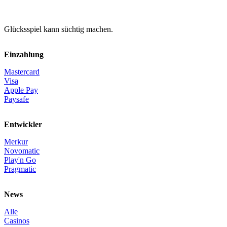
Glücksspiel kann süchtig machen.
Einzahlung
Mastercard
Visa
Apple Pay
Paysafe
Entwickler
Merkur
Novomatic
Play'n Go
Pragmatic
News
Alle
Casinos