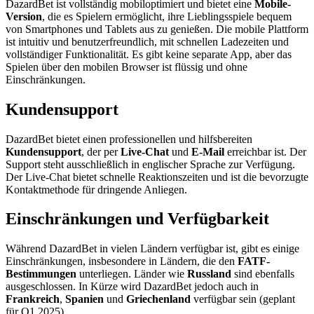
DazardBet ist vollständig mobiloptimiert und bietet eine
Mobile-
Version
, die es Spielern ermöglicht, ihre Lieblingsspiele bequem
von Smartphones und Tablets aus zu genießen. Die mobile Plattform
ist intuitiv und benutzerfreundlich, mit schnellen Ladezeiten und
vollständiger Funktionalität. Es gibt keine separate App, aber das
Spielen über den mobilen Browser ist flüssig und ohne
Einschränkungen.
Kundensupport
DazardBet bietet einen professionellen und hilfsbereiten
Kundensupport
, der per
Live-Chat
und
E-Mail
erreichbar ist. Der
Support steht ausschließlich in englischer Sprache zur Verfügung.
Der Live-Chat bietet schnelle Reaktionszeiten und ist die bevorzugte
Kontaktmethode für dringende Anliegen.
Einschränkungen und Verfügbarkeit
Während DazardBet in vielen Ländern verfügbar ist, gibt es einige
Einschränkungen, insbesondere in Ländern, die den
FATF-
Bestimmungen
unterliegen. Länder wie
Russland
sind ebenfalls
ausgeschlossen. In Kürze wird DazardBet jedoch auch in
Frankreich
,
Spanien
und
Griechenland
verfügbar sein (geplant
für Q1 2025).