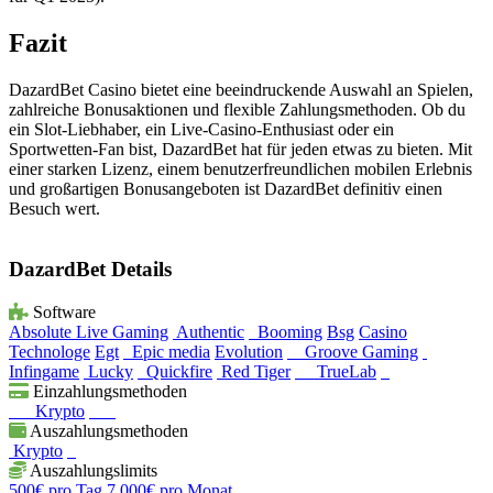
Fazit
DazardBet Casino bietet eine beeindruckende Auswahl an Spielen,
zahlreiche Bonusaktionen und flexible Zahlungsmethoden. Ob du
ein Slot-Liebhaber, ein Live-Casino-Enthusiast oder ein
Sportwetten-Fan bist, DazardBet hat für jeden etwas zu bieten. Mit
einer starken Lizenz, einem benutzerfreundlichen mobilen Erlebnis
und großartigen Bonusangeboten ist DazardBet definitiv einen
Besuch wert.
DazardBet Details
Software
Absolute Live Gaming
Authentic
Booming
Bsg
Casino
Technologe
Egt
Epic media
Evolution
Groove Gaming
Infingame
Lucky
Quickfire
Red Tiger
TrueLab
Einzahlungsmethoden
Krypto
Auszahlungsmethoden
Krypto
Auszahlungslimits
500€ pro Tag
7.000€ pro Monat