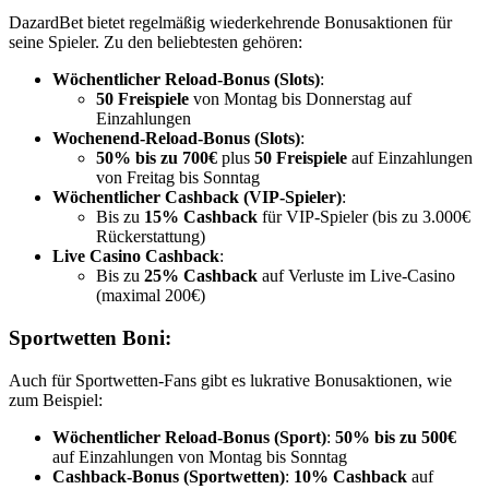
DazardBet bietet regelmäßig wiederkehrende Bonusaktionen für
seine Spieler. Zu den beliebtesten gehören:
Wöchentlicher Reload-Bonus (Slots)
:
50 Freispiele
von Montag bis Donnerstag auf
Einzahlungen
Wochenend-Reload-Bonus (Slots)
:
50% bis zu 700€
plus
50 Freispiele
auf Einzahlungen
von Freitag bis Sonntag
Wöchentlicher Cashback (VIP-Spieler)
:
Bis zu
15% Cashback
für VIP-Spieler (bis zu 3.000€
Rückerstattung)
Live Casino Cashback
:
Bis zu
25% Cashback
auf Verluste im Live-Casino
(maximal 200€)
Sportwetten Boni
:
Auch für Sportwetten-Fans gibt es lukrative Bonusaktionen, wie
zum Beispiel:
Wöchentlicher Reload-Bonus (Sport)
:
50% bis zu 500€
auf Einzahlungen von Montag bis Sonntag
Cashback-Bonus (Sportwetten)
:
10% Cashback
auf