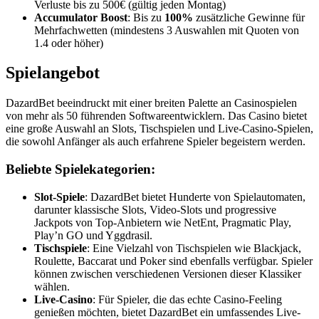
Verluste bis zu 500€ (gültig jeden Montag)
Accumulator Boost
: Bis zu
100%
zusätzliche Gewinne für
Mehrfachwetten (mindestens 3 Auswahlen mit Quoten von
1.4 oder höher)
Spielangebot
DazardBet beeindruckt mit einer breiten Palette an Casinospielen
von mehr als 50 führenden Softwareentwicklern. Das Casino bietet
eine große Auswahl an Slots, Tischspielen und Live-Casino-Spielen,
die sowohl Anfänger als auch erfahrene Spieler begeistern werden.
Beliebte Spielekategorien
:
Slot-Spiele
: DazardBet bietet Hunderte von Spielautomaten,
darunter klassische Slots, Video-Slots und progressive
Jackpots von Top-Anbietern wie NetEnt, Pragmatic Play,
Play’n GO und Yggdrasil.
Tischspiele
: Eine Vielzahl von Tischspielen wie Blackjack,
Roulette, Baccarat und Poker sind ebenfalls verfügbar. Spieler
können zwischen verschiedenen Versionen dieser Klassiker
wählen.
Live-Casino
: Für Spieler, die das echte Casino-Feeling
genießen möchten, bietet DazardBet ein umfassendes Live-