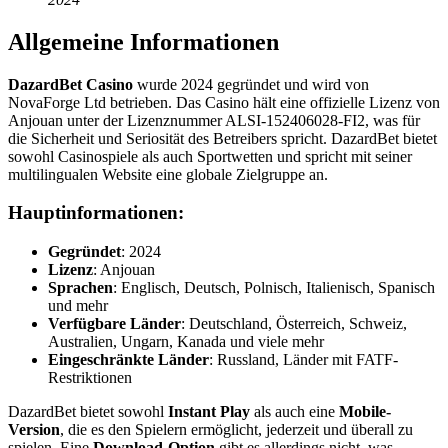
Allgemeine Informationen
DazardBet Casino
wurde 2024 gegründet und wird von
NovaForge Ltd betrieben. Das Casino hält eine offizielle Lizenz von
Anjouan unter der Lizenznummer ALSI-152406028-FI2, was für
die Sicherheit und Seriosität des Betreibers spricht. DazardBet bietet
sowohl Casinospiele als auch Sportwetten und spricht mit seiner
multilingualen Website eine globale Zielgruppe an.
Hauptinformationen
:
Gegründet
: 2024
Lizenz
: Anjouan
Sprachen
: Englisch, Deutsch, Polnisch, Italienisch, Spanisch
und mehr
Verfügbare Länder
: Deutschland, Österreich, Schweiz,
Australien, Ungarn, Kanada und viele mehr
Eingeschränkte Länder
: Russland, Länder mit FATF-
Restriktionen
DazardBet bietet sowohl
Instant Play
als auch eine
Mobile-
Version
, die es den Spielern ermöglicht, jederzeit und überall zu
spielen. Eine
Download-Option
gibt es allerdings nicht, was