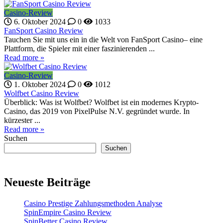
Casino-Review
6. Oktober 2024
0
1033
FanSport Casino Review
Tauchen Sie mit uns ein in die Welt von FanSport Casino– eine
Plattform, die Spieler mit einer faszinierenden ...
Read more »
Casino-Review
1. Oktober 2024
0
1012
Wolfbet Casino Review
Überblick: Was ist Wolfbet? Wolfbet ist ein modernes Krypto-
Casino, das 2019 von PixelPulse N.V. gegründet wurde. In
kürzester ...
Read more »
Suchen
Suchen
Neueste Beiträge
Casino Prestige Zahlungsmethoden Analyse
SpinEmpire Casino Review
SpinBetter Casino Review