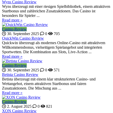
Wyns Casino Review
Wyns überzeugt mit einer riesigen Spielbibliothek, einem attraktiven
Startbonus und zahlreichen Zusatzaktionen. Das Casino ist
besonders für Spieler ...
Read more »
Casino-Review
30. September 2025
0
705
QuickWin Casino Review
Quickwin überzeugt als modernes Online-Casino mit attraktivem
Willkommensbonus, vielseitigem Spielangebot und integrierten
Sportwetten. Die Kombination aus Slots, Live-Action ...
Read more »
Casino-Review
30. September 2025
0
571
Betista Casino Review
Betista überzeugt mit einem klar strukturierten Casino- und
Wettangebot, einem attraktiven Startbonus und fairen
Zusatzaktionen. Die Mischung aus ...
Read more »
Casino-Review
2. August 2025
0
821
XON Casino Review