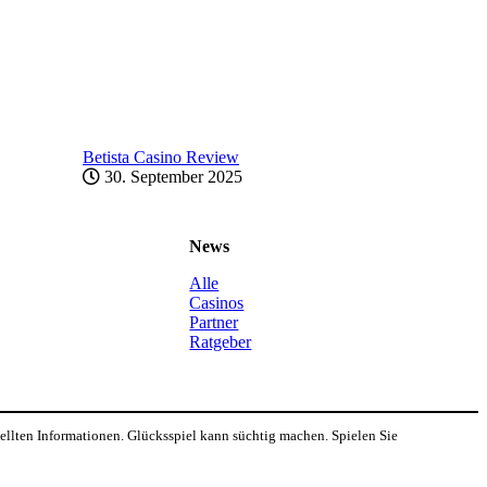
Betista Casino Review
30. September 2025
News
Alle
Casinos
Partner
Ratgeber
tellten Informationen. Glücksspiel kann süchtig machen. Spielen Sie