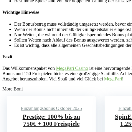
Bestimmte Spiele sind von der doppelten Zählung der Einsätze 
Wichtige Hinweise
Der Bonusbetrag muss vollständig umgesetzt werden, bevor ein
Wenn der Bonus nicht innerhalb der Gültigkeitsdauer eingelöst
Nur Wetten, die während der Gültigkeitsperiode des Bonus pla
Sollten Wetten nach Ablauf des Bonus ausgewertet werden, zäh
Es ist wichtig, dass alle allgemeinen Geschäftsbedingungen de
Fazit
Das Willkommenspaket von
MegaPari Casino
ist eine hervorragende
Bonus und 150 Freispielen bietet es eine großzügige Starthilfe. Acht
Angebot herauszuholen. Viel Spaß und viel Glück bei
MegaPari
!
More Boni
Einzahlungsbonus Oktober 2025
Einzah
Prestige: 100% bis zu
SpinE
750€ + 100 Freispiele
1.25