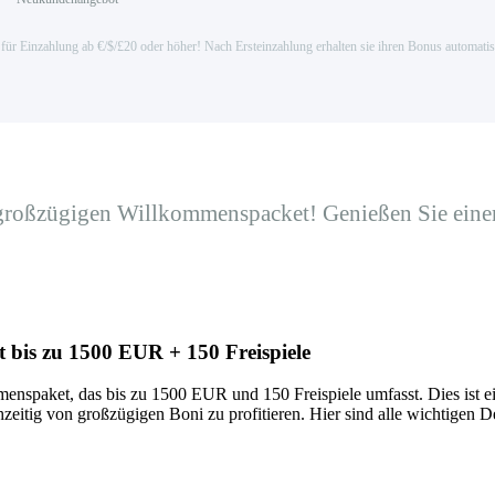
für Einzahlung ab €/$/£20 oder höher! Nach Ersteinzahlung erhalten sie ihren Bonus automatis
m großzügigen Willkommenspacket! Genießen Sie eine
bis zu 1500 EUR + 150 Freispiele
enspaket, das bis zu 1500 EUR und 150 Freispiele umfasst. Dies ist ei
hzeitig von großzügigen Boni zu profitieren. Hier sind alle wichtigen De