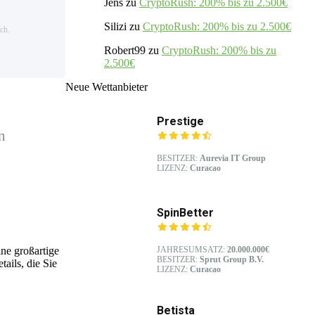
Jens
zu
CryptoRush: 200% bis zu 2.500€
Silizi
zu
CryptoRush: 200% bis zu 2.500€
ch.
Robert99
zu
CryptoRush: 200% bis zu
2.500€
Neue Wettanbieter
Prestige
n
BESITZER:
Aurevia IT Group
LIZENZ:
Curacao
SpinBetter
JAHRESUMSATZ:
20.000.000€
ne großartige
BESITZER:
Sprut Group B.V.
tails, die Sie
LIZENZ:
Curacao
Betista