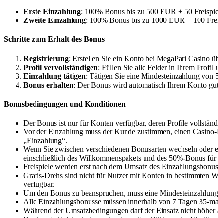
Erste Einzahlung
: 100% Bonus bis zu 500 EUR + 50 Freispiel
Zweite Einzahlung
: 100% Bonus bis zu 1000 EUR + 100 Freis
Schritte zum Erhalt des Bonus
Registrierung
: Erstellen Sie ein Konto bei MegaPari Casino ü
Profil vervollständigen
: Füllen Sie alle Felder in Ihrem Prof
Einzahlung tätigen
: Tätigen Sie eine Mindesteinzahlung von
Bonus erhalten
: Der Bonus wird automatisch Ihrem Konto gut
Bonusbedingungen und Konditionen
Der Bonus ist nur für Konten verfügbar, deren Profile vollstän
Vor der Einzahlung muss der Kunde zustimmen, einen Casino-Bon
„Einzahlung“.
Wenn Sie zwischen verschiedenen Bonusarten wechseln oder ei
einschließlich des Willkommenspakets und des 50%-Bonus für 
Freispiele werden erst nach dem Umsatz des Einzahlungsbonus
Gratis-Drehs sind nicht für Nutzer mit Konten in best
verfügbar.
Um den Bonus zu beanspruchen, muss eine Mindesteinzahlung
Alle Einzahlungsbonusse müssen innerhalb von 7 Tagen 35-ma
Während der Umsatzbedingungen darf der Einsatz nicht höher 