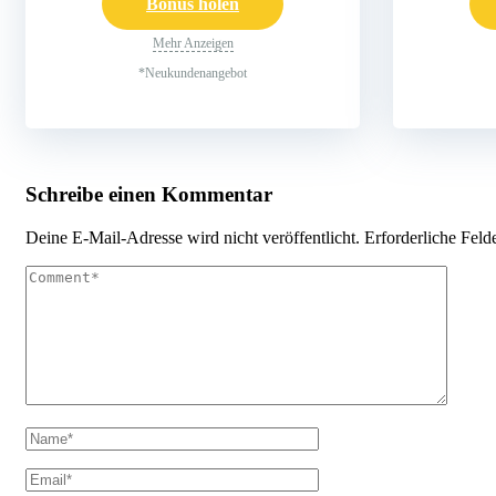
Bonus holen
Mehr Anzeigen
*Neukundenangebot
Schreibe einen Kommentar
Deine E-Mail-Adresse wird nicht veröffentlicht.
Erforderliche Feld