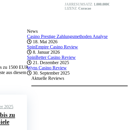
JAHRESUMSATZ:
1.000.000€
LIZENZ:
Curacao
News
Casino Prestige Zahlungsmethoden Analyse
18. Mai 2026
SpinEmpire Casino Review
8. Januar 2026
SpinBetter Casino Review
21. Dezember 2025
bis zu 1500 EUR
Wyns Casino Review
ste aus diesem
30. September 2025
Aktuelle Reviews
er 2025
bis zu
iele