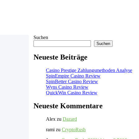
Suchen
Suchen
Neueste Beiträge
Casino Prestige Zahlungsmethoden Analyse
SpinEmpire Casino Review
SpinBetter Casino Review
Wyns Casino Review
QuickWin Casino Review
Neueste Kommentare
Alex
zu
Dazard
rami
zu
CryptoRush