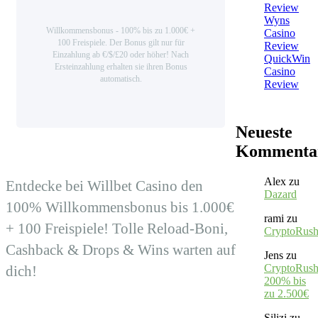
Review
Wyns
Willkommensbonus - 100% bis zu 1.000€ +
Casino
100 Freispiele. Der Bonus gilt nur für
Review
Einzahlung ab €/$/£20 oder höher! Nach
QuickWin
Ersteinzahlung erhalten sie ihren Bonus
Casino
automatisch.
Review
Neueste
Kommenta
Alex
zu
Entdecke bei Willbet Casino den
Dazard
100% Willkommensbonus bis 1.000€
rami
zu
+ 100 Freispiele! Tolle Reload-Boni,
CryptoRus
Cashback & Drops & Wins warten auf
Jens
zu
CryptoRush
dich!
200% bis
zu 2.500€
Silizi
zu