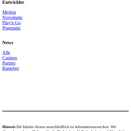
Entwickler
Merkur
Novomatic
Play'n Go
Pragmatic
News
Alle
Casinos
Partner
Ratgeber
Hinweis
Die Inhalte dienen ausschließlich zu Informationszwecken. Wir