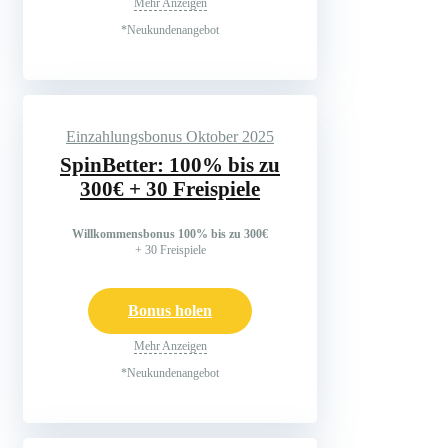
Mehr Anzeigen
*Neukundenangebot
Einzahlungsbonus Oktober 2025
SpinBetter: 100% bis zu
300€ + 30 Freispiele
Willkommensbonus 100% bis zu 300€
+ 30 Freispiele
Bonus holen
Mehr Anzeigen
*Neukundenangebot