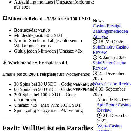
Auszahlung montags | Umsatzanforderung:
nur 10x!
💥 Mittwoch Reload – 75% bis zu 150 USDT
News
Casino Prestige
Bonuscode:
WED50
Zahlungsmethoden
Mindestdeposit: 50 USDT
Analyse
Nur für Spieler mit abgeschlossenem
18. Mai 2026
Willkommensbonus
SpinEmpire Casino
Gültig jeden Mittwoch | Umsatz: 40x
Review
8. Januar 2026
🎉 Wochenende = Freispiele satt!
SpinBetter Casino
Review
21. Dezember
Erhalte bis zu
200 Freispiele
fürs Wochenende:
2025
Wyns Casino Revie
30 Spins bei 30 USDT – Code:
WEEKEND30
30. September
60 Spins bei 50 USDT – Code:
WEEKEND60
2025
200 Spins bei 100 USDT – Code:
Aktuelle Reviews
WEEKEND200
SpinBetter Casino
Umsatz: 40x | Max Win: 500 USDT
Review
Spins gültig 7 Tage nach Aktivierung
21. Dezember
2025
Wyns Casino
Fazit: WillBet ist ein Paradies