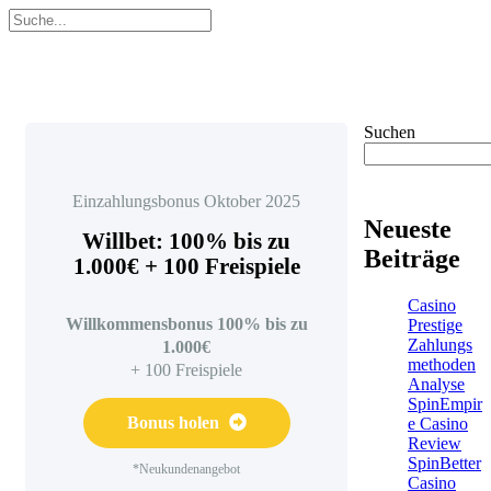
Home
Wettanbieter
Bonis
News
Suchen
Einzahlungsbonus Oktober 2025
Neueste
Willbet: 100% bis zu
Beiträge
1.000€ + 100 Freispiele
Casino
Willkommensbonus 100% bis zu
Prestige
Zahlungs
1.000€
methoden
+ 100 Freispiele
Analyse
SpinEmpir
Bonus holen
e Casino
Review
SpinBetter
*Neukundenangebot
Casino