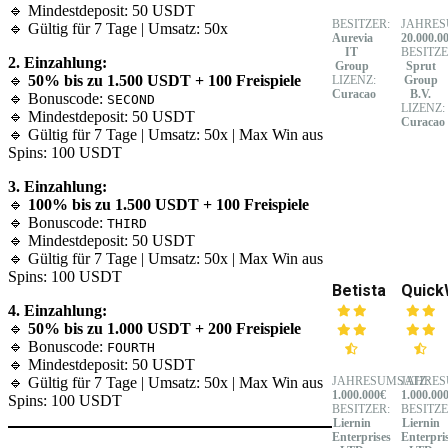
🔹 Mindestdeposit: 50 USDT
BESITZER:
JAHRES
🔹 Gültig für 7 Tage | Umsatz: 50x
Aurevia
20.000.0
IT
BESITZE
2. Einzahlung:
Group
Sprut
🔹
50% bis zu 1.500 USDT + 100 Freispiele
LIZENZ:
Group
Curacao
B.V.
🔹 Bonuscode:
SECOND
LIZENZ:
🔹 Mindestdeposit: 50 USDT
Curacao
🔹 Gültig für 7 Tage | Umsatz: 50x | Max Win aus
Spins: 100 USDT
3. Einzahlung:
🔹
100% bis zu 1.500 USDT + 100 Freispiele
🔹 Bonuscode:
THIRD
🔹 Mindestdeposit: 50 USDT
🔹 Gültig für 7 Tage | Umsatz: 50x | Max Win aus
Spins: 100 USDT
Betista
Quick
4. Einzahlung:
🔹
50% bis zu 1.000 USDT + 200 Freispiele
🔹 Bonuscode:
FOURTH
🔹 Mindestdeposit: 50 USDT
JAHRESUMSATZ:
JAHRES
🔹 Gültig für 7 Tage | Umsatz: 50x | Max Win aus
1.000.000€
1.000.00
Spins: 100 USDT
BESITZER:
BESITZE
Liernin
Liernin
Enterprises
Enterpri