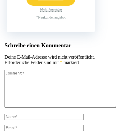
Mehr Anzeigen
*Neukundenangebot
Schreibe einen Kommentar
Deine E-Mail-Adresse wird nicht veröffentlicht.
Erforderliche Felder sind mit
*
markiert