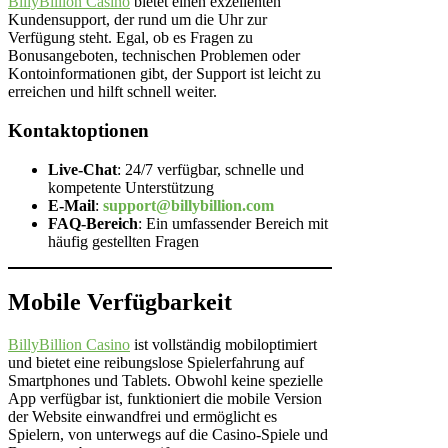
BillyBillion Casino
bietet einen exzellenten
Kundensupport, der rund um die Uhr zur
Verfügung steht. Egal, ob es Fragen zu
Bonusangeboten, technischen Problemen oder
Kontoinformationen gibt, der Support ist leicht zu
erreichen und hilft schnell weiter.
Kontaktoptionen
Live-Chat
: 24/7 verfügbar, schnelle und
kompetente Unterstützung
E-Mail
:
support@billybillion.com
FAQ-Bereich
: Ein umfassender Bereich mit
häufig gestellten Fragen
Mobile Verfügbarkeit
BillyBillion Casino
ist vollständig mobiloptimiert
und bietet eine reibungslose Spielerfahrung auf
Smartphones und Tablets. Obwohl keine spezielle
App verfügbar ist, funktioniert die mobile Version
der Website einwandfrei und ermöglicht es
Spielern, von unterwegs auf die Casino-Spiele und