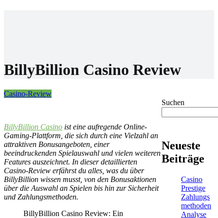
Home
Wettanbieter
Bonis
News
BillyBillion Casino Review
Casino-Review
Suchen
BillyBillion Casino
ist eine aufregende Online-
Gaming-Plattform, die sich durch eine Vielzahl an
Neueste
attraktiven Bonusangeboten, einer
beeindruckenden Spielauswahl und vielen weiteren
Beiträge
Features auszeichnet. In dieser detaillierten
Casino-Review erfährst du alles, was du über
Casino
BillyBillion wissen musst, von den Bonusaktionen
Prestige
über die Auswahl an Spielen bis hin zur Sicherheit
Zahlungs
und Zahlungsmethoden.
methoden
BillyBillion Casino Review: Ein
Analyse