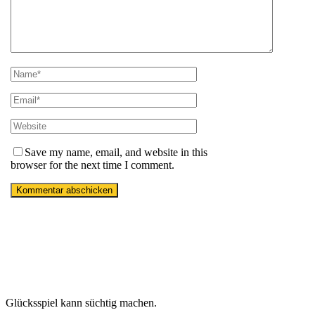
Save my name, email, and website in this
browser for the next time I comment.
Glücksspiel kann süchtig machen.