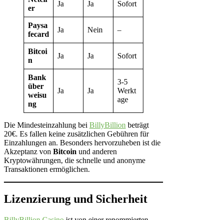
Ja
Ja
Sofort
er
Paysa
Ja
Nein
–
fecard
Bitcoi
Ja
Ja
Sofort
n
Bank
3-5
über
Ja
Ja
Werkt
weisu
age
ng
Die Mindesteinzahlung bei
BillyBillion
beträgt
20€. Es fallen keine zusätzlichen Gebühren für
Einzahlungen an. Besonders hervorzuheben ist die
Akzeptanz von
Bitcoin
und anderen
Kryptowährungen, die schnelle und anonyme
Transaktionen ermöglichen.
Lizenzierung und Sicherheit
BillyBillion Casino
ist von einer renommierten