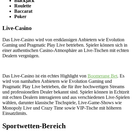
Blackjack
Roulette
Baccarat
Poker
Live-Casino
Das Live-Casino wird von erstklassigen Anbietern wie Evolution
Gaming und Pragmatic Play Live betrieben. Spieler können sich in
einer authentischen Casino-Atmosphäre an Live-Tischen mit echten
Dealern vergnügen.
Das Live-Casino ist ein echtes Highlight von
Boomerang Bet
. Es
wird von namhaften Anbietern wie Evolution Gaming und
Pragmatic Play Live betrieben, die für ihre hochwertigen Streams
und professionellen Dealer bekannt sind. Spieler können in Echtzeit
mit echten Dealern interagieren und aus verschiedenen Live-Spielen
wählen, darunter klassische Tischspiele, Live-Game-Shows wie
Monopoly Live und Crazy Time sowie VIP-Tische mit höheren
Einsatzlimits.
Sportwetten-Bereich