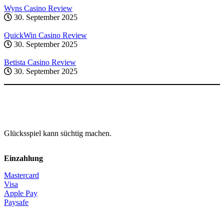
Wyns Casino Review
30. September 2025
QuickWin Casino Review
30. September 2025
Betista Casino Review
30. September 2025
Glücksspiel kann süchtig machen.
Einzahlung
Mastercard
Visa
Apple Pay
Paysafe