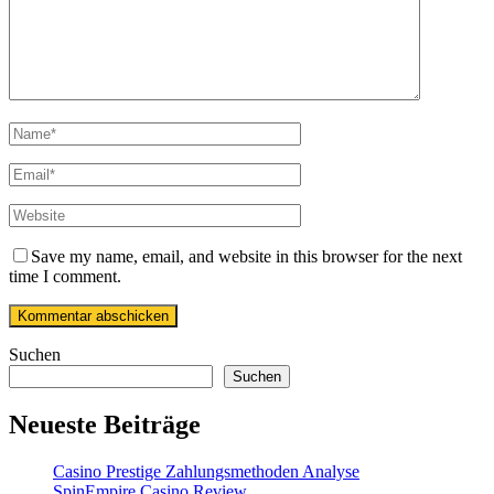
Save my name, email, and website in this browser for the next
time I comment.
Suchen
Suchen
Neueste Beiträge
Casino Prestige Zahlungsmethoden Analyse
SpinEmpire Casino Review