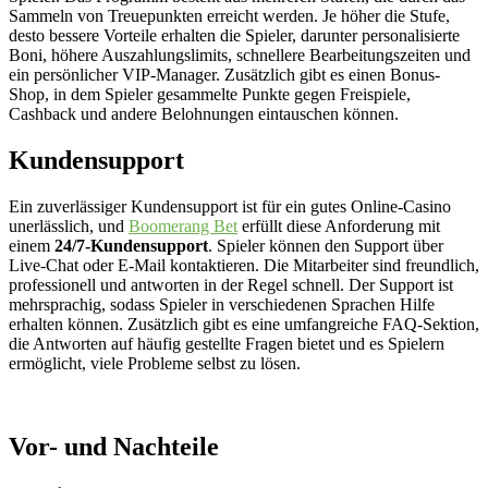
Sammeln von Treuepunkten erreicht werden. Je höher die Stufe,
desto bessere Vorteile erhalten die Spieler, darunter personalisierte
Boni, höhere Auszahlungslimits, schnellere Bearbeitungszeiten und
ein persönlicher VIP-Manager. Zusätzlich gibt es einen Bonus-
Shop, in dem Spieler gesammelte Punkte gegen Freispiele,
Cashback und andere Belohnungen eintauschen können.
Kundensupport
Ein zuverlässiger Kundensupport ist für ein gutes Online-Casino
unerlässlich, und
Boomerang Bet
erfüllt diese Anforderung mit
einem
24/7-Kundensupport
. Spieler können den Support über
Live-Chat oder E-Mail kontaktieren. Die Mitarbeiter sind freundlich,
professionell und antworten in der Regel schnell. Der Support ist
mehrsprachig, sodass Spieler in verschiedenen Sprachen Hilfe
erhalten können. Zusätzlich gibt es eine umfangreiche FAQ-Sektion,
die Antworten auf häufig gestellte Fragen bietet und es Spielern
ermöglicht, viele Probleme selbst zu lösen.
Vor- und Nachteile