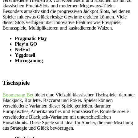
verschiedene Themen ab, von Abenteuern und Märchen bis hin zu
klassischen Frucht-Slots und modernen Megaways-Titeln.
Besonders attraktiv sind die progressiven Jackpot-Slots, bei denen
Spieler mit etwas Glück riesige Gewinne erzielen können. Viele
dieser Slots verfügen über innovative Features wie Freispiele,
Bonusspiele, Multiplikatoren und kaskadierende Walzen.
Pragmatic Play
Play’n GO
NetEnt
Yggdrasil
Microgaming
Tischspiele
Boomerang Bet
bietet eine Vielzahl klassischer Tischspiele, darunter
Blackjack, Roulette, Baccarat und Poker. Spieler können
verschiedene Varianten dieser Spiele genießen, darunter
Europäisches, Amerikanisches und Französisches Roulette sowie
verschiedene Blackjack-Varianten mit unterschiedlichen
Einsatzlimits. Diese Spiele sind ideal für Spieler, die eine Mischung
aus Strategie und Glück bevorzugen.