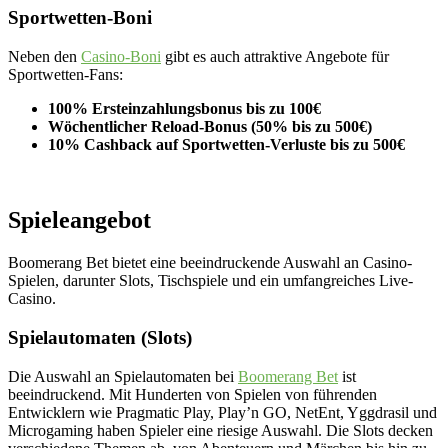
Sportwetten-Boni
Neben den
Casino-Boni
gibt es auch attraktive Angebote für
Sportwetten-Fans:
100% Ersteinzahlungsbonus bis zu 100€
Wöchentlicher Reload-Bonus (50% bis zu 500€)
10% Cashback auf Sportwetten-Verluste bis zu 500€
Spieleangebot
Boomerang Bet bietet eine beeindruckende Auswahl an Casino-
Spielen, darunter Slots, Tischspiele und ein umfangreiches Live-
Casino.
Spielautomaten (Slots)
Die Auswahl an Spielautomaten bei
Boomerang Bet
ist
beeindruckend. Mit Hunderten von Spielen von führenden
Entwicklern wie Pragmatic Play, Play’n GO, NetEnt, Yggdrasil und
Microgaming haben Spieler eine riesige Auswahl. Die Slots decken