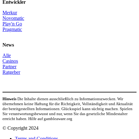
Entwickler
Merkur
Novomatic
Play'n Go
Pragmatic
News
Alle
Casinos
Partner
Ratgeber
Hinweis
Die Inhalte dienen ausschließlich zu Informationszwecken. Wir
übernehmen keine Haftung für die Richtigkeit, Vollständigkeit und Aktualität
der bereitgestellten Informationen. Glücksspiel kann süchtig machen. Spielen
Sie verantwortungsbewusst und nur, wenn Sie das gesetzliche Mindestalter
erreicht haben. Hilfe auf gambleaware.org
© Copyright 2024
Terms and Conditions