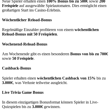
Neue Spieler erhalten einen
100% Bonus bis zu 500€
sowie
200
Freispiele
auf ausgewählte Spielautomaten. Dies ermöglicht einen
großartigen Start ins Casino-Erlebnis.
Wöchentlicher Reload-Bonus
Regelmäßige Einzahler profitieren von einem
wöchentlichen
Reload-Bonus mit 50 Freispielen
.
Wochenend-Reload-Bonus
Am Wochenende gibt es einen besonderen
Bonus von bis zu 700€
sowie
50 Freispiele
.
Cashback-Bonus
Spieler erhalten einen
wöchentlichen Cashback von 15%
bis zu
3.000€
, was Verluste teilweise ausgleicht.
Live Trivia Game Bonus
In diesem einzigartigen Bonusformat können Spieler in Live-
Quizspielen bis zu
3.000€
gewinnen.