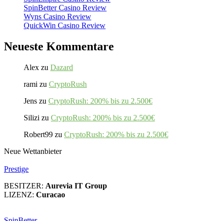
SpinBetter Casino Review
Wyns Casino Review
QuickWin Casino Review
Neueste Kommentare
Alex
zu
Dazard
rami
zu
CryptoRush
Jens
zu
CryptoRush: 200% bis zu 2.500€
Silizi
zu
CryptoRush: 200% bis zu 2.500€
Robert99
zu
CryptoRush: 200% bis zu 2.500€
Neue Wettanbieter
Prestige
BESITZER:
Aurevia IT Group
LIZENZ:
Curacao
SpinBetter