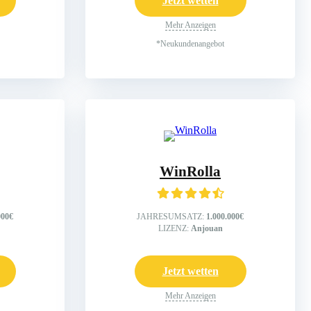
Jetzt wetten
Mehr Anzeigen
*Neukundenangebot
WinRolla
000€
JAHRESUMSATZ:
1.000.000€
LIZENZ:
Anjouan
Jetzt wetten
Mehr Anzeigen