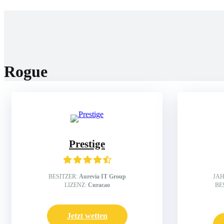
Home
Wettanbiet
Bonis
News
Rogue
Prestige
BESITZER:
Aurevia IT Group
JA
LIZENZ:
Curacao
BE
Jetzt wetten