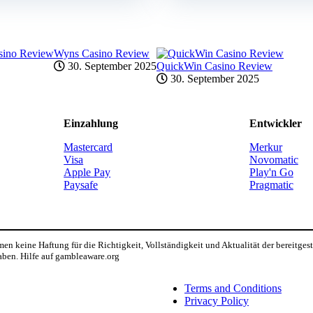
Wyns Casino Review
30. September 2025
QuickWin Casino Review
30. September 2025
Einzahlung
Entwickler
Mastercard
Merkur
Visa
Novomatic
Apple Pay
Play'n Go
Paysafe
Pragmatic
n keine Haftung für die Richtigkeit, Vollständigkeit und Aktualität der bereitges
aben. Hilfe auf gambleaware.org
Terms and Conditions
Privacy Policy