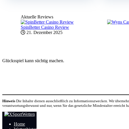
Aktuelle Reviews
SpinBetter Casino Review
21. Dezember 2025
Glücksspiel kann süchtig machen.
Hinweis
Die Inhalte dienen ausschließlich zu Informationszwecken. Wir übernehme
verantwortungsbewusst und nur, wenn Sie das gesetzliche Mindestalter erreicht h
© Copyright 2024
Home