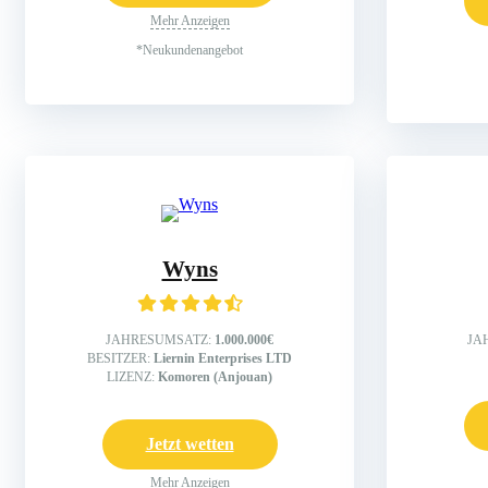
Mehr Anzeigen
*Neukundenangebot
Wyns
JAHRESUMSATZ:
1.000.000€
JA
BESITZER:
Liernin Enterprises LTD
LIZENZ:
Komoren (Anjouan)
Jetzt wetten
Mehr Anzeigen