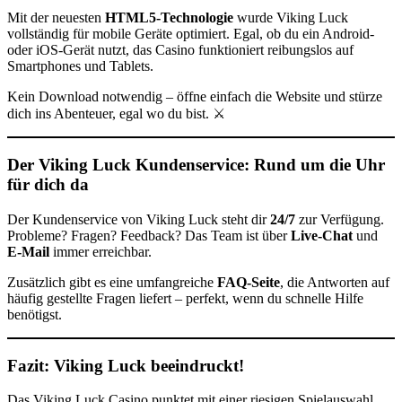
Mit der neuesten
HTML5-Technologie
wurde Viking Luck
vollständig für mobile Geräte optimiert. Egal, ob du ein Android-
oder iOS-Gerät nutzt, das Casino funktioniert reibungslos auf
Smartphones und Tablets.
Kein Download notwendig – öffne einfach die Website und stürze
dich ins Abenteuer, egal wo du bist. ⚔️
Der Viking Luck
Kundenservice: Rund um die Uhr
für dich da
Der Kundenservice von Viking Luck steht dir
24/7
zur Verfügung.
Probleme? Fragen? Feedback? Das Team ist über
Live-Chat
und
E-Mail
immer erreichbar.
Zusätzlich gibt es eine umfangreiche
FAQ-Seite
, die Antworten auf
häufig gestellte Fragen liefert – perfekt, wenn du schnelle Hilfe
benötigst.
Fazit: Viking Luck beeindruckt!
Das Viking Luck Casino punktet mit einer riesigen Spielauswahl,