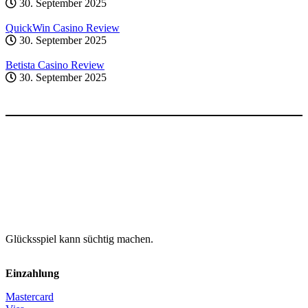
30. September 2025
QuickWin Casino Review
30. September 2025
Betista Casino Review
30. September 2025
Glücksspiel kann süchtig machen.
Einzahlung
Mastercard