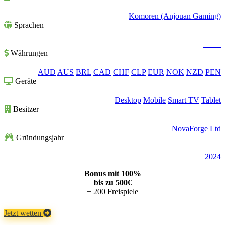
Komoren (Anjouan Gaming)
Sprachen
Währungen
AUD
AUS
BRL
CAD
CHF
CLP
EUR
NOK
NZD
PEN
Geräte
Desktop
Mobile
Smart TV
Tablet
Besitzer
NovaForge Ltd
Gründungsjahr
2024
Bonus mit 100%
bis zu 500€
+ 200 Freispiele
Jetzt wetten