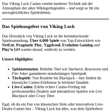
Das Viking Luck Casino vereint moderne Technik mit der
Atmosphäre der alten Wikingerlegenden – und sorgt so für ein
unvergleichliches Spielerlebnis.
Das
Spieleangebot von Viking Luck
Das Herzstück von Viking Luck ist die beeindruckende
Spielesammlung.
Über 6.000 Spiele
von Top-Entwicklern wie
NetEnt
,
Pragmatic Play
,
Yggdrasil
,
Evolution Gaming
und
Play’n GO
warten darauf, entdeckt zu werden.
Unsere Highlights
:
Spielautomaten
: Beliebte Titel wie
Starburst
,
Reactoonz
und
Fire Joker
garantieren stundenlangen Spielspaß.
Tischspiele
: Von Roulette bis Blackjack – hier findest du
klassische Casino-Erlebnisse in höchster Qualität.
Live-Casino
: Erlebe echtes Casino-Feeling mit
professionellen Dealern und interaktiven Spielen wie
Live
Blackjack
oder
Crazy Time
.
Egal, ob du ein Fan von klassischen Slots oder innovativen Live-
Dealer-Games bist – Viking Luck hat alles, was dein Spielerherz