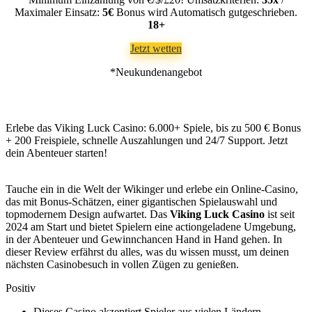
Maximaler Einsatz:
5€
Bonus wird Automatisch gutgeschrieben.
18+
Jetzt wetten
*Neukundenangebot
Erlebe das Viking Luck Casino: 6.000+ Spiele, bis zu 500 € Bonus
+ 200 Freispiele, schnelle Auszahlungen und 24/7 Support. Jetzt
dein Abenteuer starten!
Tauche ein in die Welt der Wikinger und erlebe ein Online-Casino,
das mit Bonus-Schätzen, einer gigantischen Spielauswahl und
topmodernem Design aufwartet. Das
Viking Luck Casino
ist seit
2024 am Start und bietet Spielern eine actiongeladene Umgebung,
in der Abenteuer und Gewinnchancen Hand in Hand gehen. In
dieser Review erfährst du alles, was du wissen musst, um deinen
nächsten Casinobesuch in vollen Zügen zu genießen.
Positiv
Dieses Casino akzeptiert Spieler aus vielen Ländern