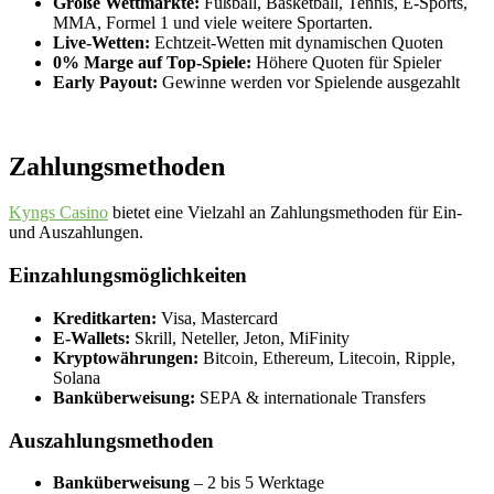
Große Wettmärkte:
Fußball, Basketball, Tennis, E-Sports,
MMA, Formel 1 und viele weitere Sportarten.
Live-Wetten:
Echtzeit-Wetten mit dynamischen Quoten
0% Marge auf Top-Spiele:
Höhere Quoten für Spieler
Early Payout:
Gewinne werden vor Spielende ausgezahlt
Zahlungsmethoden
Kyngs Casino
bietet eine Vielzahl an Zahlungsmethoden für Ein-
und Auszahlungen.
Einzahlungsmöglichkeiten
Kreditkarten:
Visa, Mastercard
E-Wallets:
Skrill, Neteller, Jeton, MiFinity
Kryptowährungen:
Bitcoin, Ethereum, Litecoin, Ripple,
Solana
Banküberweisung:
SEPA & internationale Transfers
Auszahlungsmethoden
Banküberweisung
– 2 bis 5 Werktage