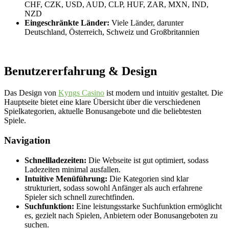
CHF, CZK, USD, AUD, CLP, HUF, ZAR, MXN, IND,
NZD
Eingeschränkte Länder:
Viele Länder, darunter
Deutschland, Österreich, Schweiz und Großbritannien
Benutzererfahrung & Design
Das Design von
Kyngs Casino
ist modern und intuitiv gestaltet. Die
Hauptseite bietet eine klare Übersicht über die verschiedenen
Spielkategorien, aktuelle Bonusangebote und die beliebtesten
Spiele.
Navigation
Schnellladezeiten:
Die Webseite ist gut optimiert, sodass
Ladezeiten minimal ausfallen.
Intuitive Menüführung:
Die Kategorien sind klar
strukturiert, sodass sowohl Anfänger als auch erfahrene
Spieler sich schnell zurechtfinden.
Suchfunktion:
Eine leistungsstarke Suchfunktion ermöglicht
es, gezielt nach Spielen, Anbietern oder Bonusangeboten zu
suchen.