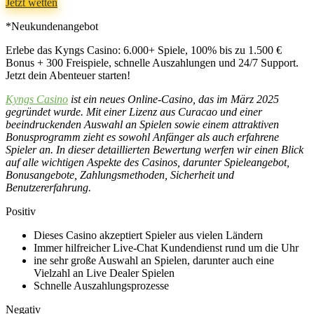
Jetzt wetten
*Neukundenangebot
Erlebe das Kyngs Casino: 6.000+ Spiele, 100% bis zu 1.500 €
Bonus + 300 Freispiele, schnelle Auszahlungen und 24/7 Support.
Jetzt dein Abenteuer starten!
Kyngs Casino
ist ein neues Online-Casino, das im März 2025
gegründet wurde. Mit einer Lizenz aus Curacao und einer
beeindruckenden Auswahl an Spielen sowie einem attraktiven
Bonusprogramm zieht es sowohl Anfänger als auch erfahrene
Spieler an. In dieser detaillierten Bewertung werfen wir einen Blick
auf alle wichtigen Aspekte des Casinos, darunter Spieleangebot,
Bonusangebote, Zahlungsmethoden, Sicherheit und
Benutzererfahrung.
Positiv
Dieses Casino akzeptiert Spieler aus vielen Ländern
Immer hilfreicher Live-Chat Kundendienst rund um die Uhr
ine sehr große Auswahl an Spielen, darunter auch eine
Vielzahl an Live Dealer Spielen
Schnelle Auszahlungsprozesse
Negativ