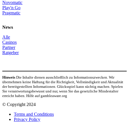
Novomatic
Play'n Go
Pragmatic
News
Alle
Casinos
Partner
Ratgeber
Hinweis
Die Inhalte dienen ausschließlich zu Informationszwecken. Wir
übernehmen keine Haftung für die Richtigkeit, Vollständigkeit und Aktualität
der bereitgestellten Informationen. Glücksspiel kann süchtig machen. Spielen
Sie verantwortungsbewusst und nur, wenn Sie das gesetzliche Mindestalter
erreicht haben. Hilfe auf gambleaware.org
© Copyright 2024
Terms and Conditions
Privacy Policy