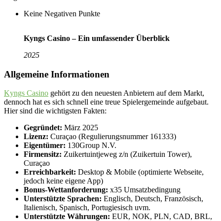
Keine Negativen Punkte
Kyngs Casino – Ein umfassender Überblick
2025
Allgemeine Informationen
Kyngs Casino
gehört zu den neuesten Anbietern auf dem Markt,
dennoch hat es sich schnell eine treue Spielergemeinde aufgebaut.
Hier sind die wichtigsten Fakten:
Gegründet:
März 2025
Lizenz:
Curaçao (Regulierungsnummer 161333)
Eigentümer:
130Group N.V.
Firmensitz:
Zuikertuintjeweg z/n (Zuikertuin Tower),
Curaçao
Erreichbarkeit:
Desktop & Mobile (optimierte Webseite,
jedoch keine eigene App)
Bonus-Wettanforderung:
x35 Umsatzbedingung
Unterstützte Sprachen:
Englisch, Deutsch, Französisch,
Italienisch, Spanisch, Portugiesisch uvm.
Unterstützte Währungen:
EUR, NOK, PLN, CAD, BRL,