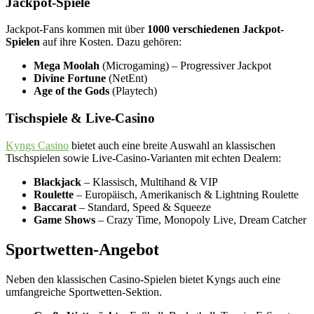
Jackpot-Spiele
Jackpot-Fans kommen mit über
1000 verschiedenen Jackpot-
Spielen
auf ihre Kosten. Dazu gehören:
Mega Moolah
(Microgaming) – Progressiver Jackpot
Divine Fortune
(NetEnt)
Age of the Gods
(Playtech)
Tischspiele & Live-Casino
Kyngs Casino
bietet auch eine breite Auswahl an klassischen
Tischspielen sowie Live-Casino-Varianten mit echten Dealern:
Blackjack
– Klassisch, Multihand & VIP
Roulette
– Europäisch, Amerikanisch & Lightning Roulette
Baccarat
– Standard, Speed & Squeeze
Game Shows
– Crazy Time, Monopoly Live, Dream Catcher
Sportwetten-Angebot
Neben den klassischen Casino-Spielen bietet Kyngs auch eine
umfangreiche Sportwetten-Sektion.