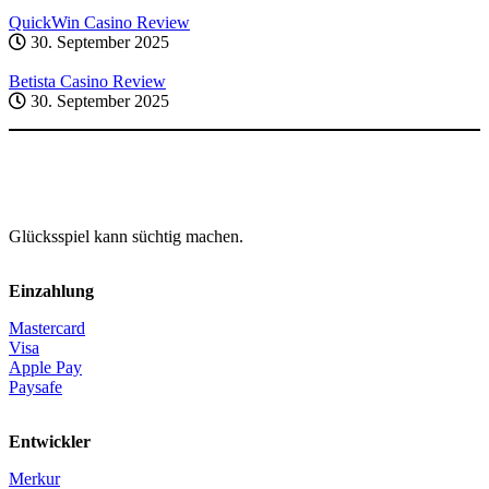
QuickWin Casino Review
30. September 2025
Betista Casino Review
30. September 2025
Glücksspiel kann süchtig machen.
Einzahlung
Mastercard
Visa
Apple Pay
Paysafe
Entwickler
Merkur