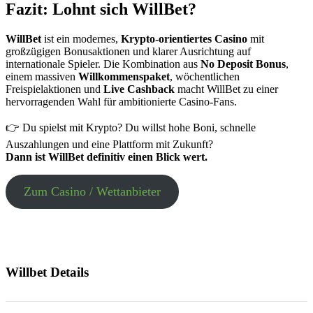
Fazit: Lohnt sich WillBet?
WillBet
ist ein modernes,
Krypto-orientiertes Casino
mit
großzügigen Bonusaktionen und klarer Ausrichtung auf
internationale Spieler. Die Kombination aus
No Deposit Bonus
,
einem massiven
Willkommenspaket
, wöchentlichen
Freispielaktionen und
Live Cashback
macht WillBet zu einer
hervorragenden Wahl für ambitionierte Casino-Fans.
👉 Du spielst mit Krypto? Du willst hohe Boni, schnelle
Auszahlungen und eine Plattform mit Zukunft?
Dann ist WillBet definitiv einen Blick wert.
Zum Casino / Wettanbieter
Willbet Details