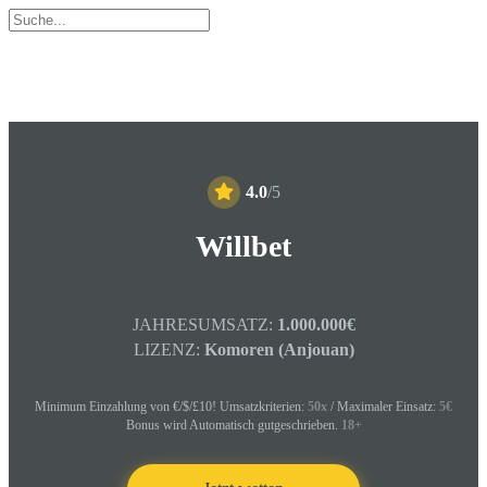
Home
Wettanbieter
Bonis
News
4.0
/5
Willbet
JAHRESUMSATZ:
1.000.000€
LIZENZ:
Komoren (Anjouan)
Minimum Einzahlung von €/$/£10! Umsatzkriterien:
50x
/ Maximaler Einsatz:
5€
Bonus wird Automatisch gutgeschrieben.
18+