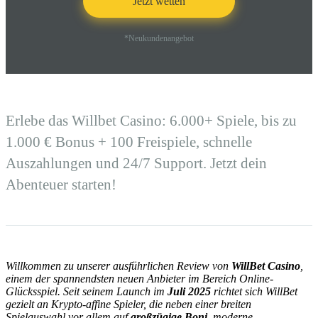
Jetzt wetten
*Neukundenangebot
Erlebe das Willbet Casino: 6.000+ Spiele, bis zu
1.000 € Bonus + 100 Freispiele, schnelle
Auszahlungen und 24/7 Support. Jetzt dein
Abenteuer starten!
Willkommen zu unserer ausführlichen Review von
WillBet Casino
,
einem der spannendsten neuen Anbieter im Bereich Online-
Glücksspiel. Seit seinem Launch im
Juli 2025
richtet sich WillBet
gezielt an Krypto-affine Spieler, die neben einer breiten
Spielauswahl vor allem auf
großzügige Boni
, moderne