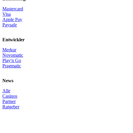
Mastercard
Visa
Apple Pay
Paysafe
Entwickler
Merkur
Novomatic
Play'n Go
Pragmatic
News
Alle
Casinos
Partner
Ratgeber