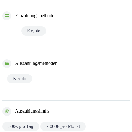
Einzahlungsmethoden
Krypto
Auszahlungsmethoden
Krypto
Auszahlungslimits
500€ pro Tag
7.000€ pro Monat