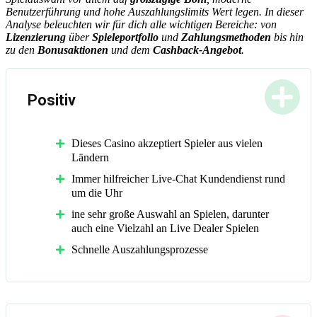
Benutzerführung und hohe Auszahlungslimits Wert legen. In dieser
Analyse beleuchten wir für dich alle wichtigen Bereiche: von
Lizenzierung
über
Spieleportfolio
und
Zahlungsmethoden
bis hin
zu den
Bonusaktionen
und dem
Cashback-Angebot
.
Positiv
Dieses Casino akzeptiert Spieler aus vielen
Ländern
Immer hilfreicher Live-Chat Kundendienst rund
um die Uhr
ine sehr große Auswahl an Spielen, darunter
auch eine Vielzahl an Live Dealer Spielen
Schnelle Auszahlungsprozesse