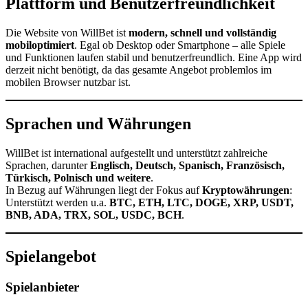
Plattform und Benutzerfreundlichkeit
Die Website von WillBet ist
modern, schnell und vollständig
mobiloptimiert
. Egal ob Desktop oder Smartphone – alle Spiele
und Funktionen laufen stabil und benutzerfreundlich. Eine App wird
derzeit nicht benötigt, da das gesamte Angebot problemlos im
mobilen Browser nutzbar ist.
Sprachen und Währungen
WillBet ist international aufgestellt und unterstützt zahlreiche
Sprachen, darunter
Englisch, Deutsch, Spanisch, Französisch,
Türkisch, Polnisch und weitere
.
In Bezug auf Währungen liegt der Fokus auf
Kryptowährungen
:
Unterstützt werden u.a.
BTC, ETH, LTC, DOGE, XRP, USDT,
BNB, ADA, TRX, SOL, USDC, BCH
.
Spielangebot
Spielanbieter