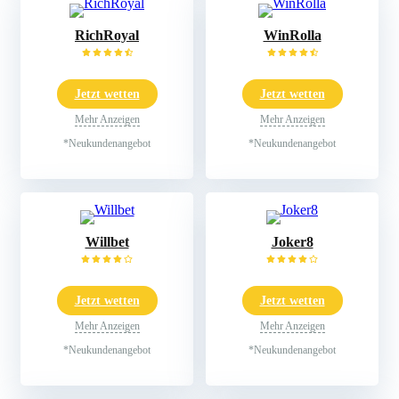
RichRoyal
WinRolla
Jetzt wetten
Jetzt wetten
Mehr Anzeigen
Mehr Anzeigen
*Neukundenangebot
*Neukundenangebot
Willbet
Joker8
Jetzt wetten
Jetzt wetten
Mehr Anzeigen
Mehr Anzeigen
*Neukundenangebot
*Neukundenangebot