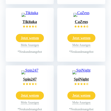
Tikitaka
CaZeus
Jetzt wetten
Jetzt wetten
Mehr Anzeigen
Mehr Anzeigen
*Neukundenangebot
*Neukundenangebot
Spin247
SpiNight
Jetzt wetten
Jetzt wetten
Mehr Anzeigen
Mehr Anzeigen
*Neukundenangebot
*Neukundenangebot