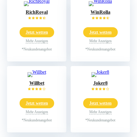
RichRoyal
WinRolla
Jetzt wetten
Jetzt wetten
Mehr Anzeigen
Mehr Anzeigen
*Neukundenangebot
*Neukundenangebot
Willbet
Joker8
Jetzt wetten
Jetzt wetten
Mehr Anzeigen
Mehr Anzeigen
*Neukundenangebot
*Neukundenangebot