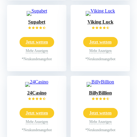
Supabet
Viking Luck
Jetzt wetten
Jetzt wetten
Mehr Anzeigen
Mehr Anzeigen
*Neukundenangebot
*Neukundenangebot
24Casino
BillyBillion
Jetzt wetten
Jetzt wetten
Mehr Anzeigen
Mehr Anzeigen
*Neukundenangebot
*Neukundenangebot