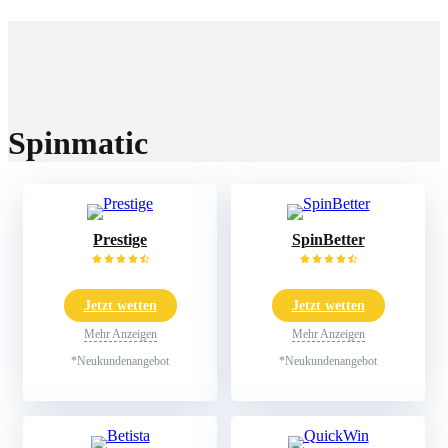
Home
Wettanbieter
Bonis
News
Spinmatic
Prestige
SpinBetter
Jetzt wetten
Jetzt wetten
Mehr Anzeigen
Mehr Anzeigen
*Neukundenangebot
*Neukundenangebot